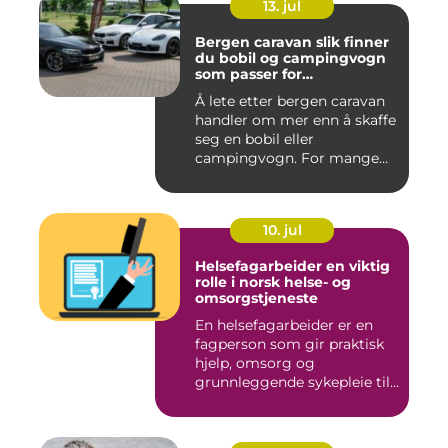
13. jul
Bergen caravan slik finner
du bobil og campingvogn
som passer for
vestlandsværet
Å lete etter bergen caravan
handler om mer enn å skaffe
seg en bobil eller
campingvogn. For mange
st...
10. jul
Helsefagarbeider en viktig
rolle i norsk helse- og
omsorgstjeneste
En helsefagarbeider er en
fagperson som gir praktisk
hjelp, omsorg og
grunnleggende sykepleie til
me...