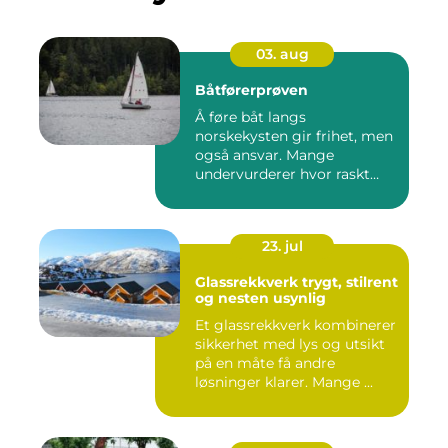
03. aug
Båtførerprøven
Å føre båt langs
norskekysten gir frihet, men
også ansvar. Mange
undervurderer hvor raskt
situasjone...
23. jul
Glassrekkverk trygt, stilrent
og nesten usynlig
Et glassrekkverk kombinerer
sikkerhet med lys og utsikt
på en måte få andre
løsninger klarer. Mange ...