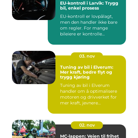
EU-kontroll i Larvik: Trygg
bil, enkel prosess
EU-kontroll er lovpålagt,
men den handler ikke bare
om regler. For mange
bileiere er kontrolle...
03. nov
Tuning av bil i Elverum:
Mer kraft, bedre flyt og
trygg kjøring
Tuning av bil i Elverum
handler om å optimalisere
motoren og drivverket for
mer kraft, jevnere...
02. nov
MC-lappen: Veien til frihet