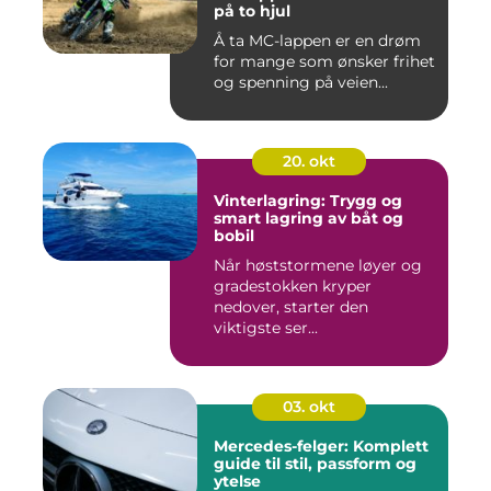
på to hjul
Å ta MC-lappen er en drøm
for mange som ønsker frihet
og spenning på veien...
20. okt
Vinterlagring: Trygg og
smart lagring av båt og
bobil
Når høststormene løyer og
gradestokken kryper
nedover, starter den
viktigste ser...
03. okt
Mercedes-felger: Komplett
guide til stil, passform og
ytelse