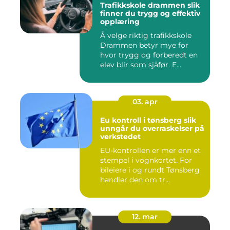
Trafikkskole drammen slik
finner du trygg og effektiv
opplæring
Å velge riktig trafikkskole
Drammen betyr mye for
hvor trygg og forberedt en
elev blir som sjåfør. E...
03. apr
Eu kontroll i tønsberg slik
unngår du overraskelser på
verkstedet
EU-kontrollen er mer enn et
stempel i vognkortet. For
bileiere i og rundt Tønsberg
handler den om tr...
12. mar