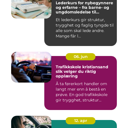
Lederkurs for nybegynnere
og erfarne – fra barne- og
ungdomsledelse til
virksomhet
Et lederkurs gir struktur,
trygghet og faglig tyngde til
alle som skal lede andre.
Mange får l...
06. jun
Trafikkskole kristiansand
slik velger du riktig
opplæring
Å ta førerkort handler om
langt mer enn å bestå en
prøve. En god trafikkskole
gir trygghet, struktur...
12. apr