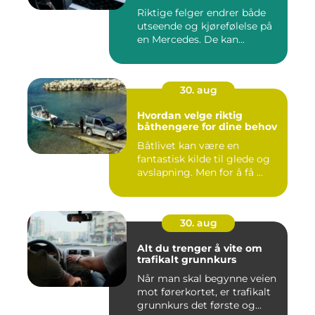
Riktige felger endrer både
utseende og kjørefølelse på
en Mercedes. De kan...
30. aug
Hvordan velge riktig
båthengere for dine behov
Båtlivet kan være en
fantastisk kilde til glede og
avslapning. Men for å få ...
30. aug
Alt du trenger å vite om
trafikalt grunnkurs
Når man skal begynne veien
mot førerkortet, er trafikalt
grunnkurs det første og...