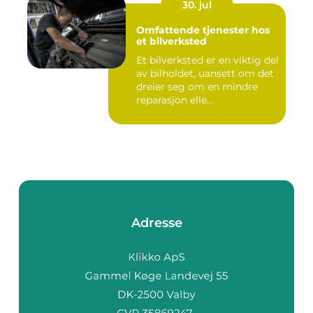
30. jul
Omfattende tjenester hos
et bilverksted
Et bilverksted er en viktig del
av bilholdet, uansett om det
dreier seg om en mindre
reparasjon elle...
Adresse