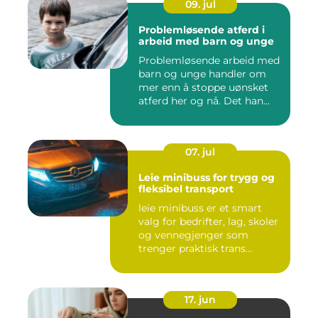
09. jul
Problemløsende atferd i
arbeid med barn og unge
Problemløsende arbeid med
barn og unge handler om
mer enn å stoppe uønsket
atferd her og nå. Det han...
07. jul
Leie minibuss for trygg og
fleksibel transport
leie minibuss er et smart
valg for bedrifter, lag, skoler
og vennegjenger som
trenger praktisk trans...
17. jun