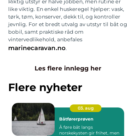
Riktig utstyr er halve jobben, men rutine er
like viktig. En enkel huskeregel hjelper: vask,
tørk, tøm, konserver, dekk til, og kontroller
jevnlig. For et bredt utvalg av utstyr til båt og
bobil, samt praktiske råd om
vintervedlikehold, anbefales
marinecaravan.no
.
Les flere innlegg her
Flere nyheter
03. aug
Båtførerprøven
Å føre båt langs
norskekysten gir frihet, men