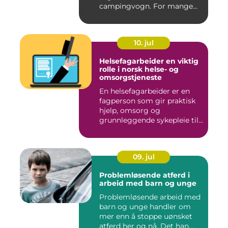
campingvogn. For mange
st...
10. jul
Helsefagarbeider en viktig
rolle i norsk helse- og
omsorgstjeneste
En helsefagarbeider er en
fagperson som gir praktisk
hjelp, omsorg og
grunnleggende sykepleie til
me...
09. jul
Problemløsende atferd i
arbeid med barn og unge
Problemløsende arbeid med
barn og unge handler om
mer enn å stoppe uønsket
atferd her og nå. Det han...