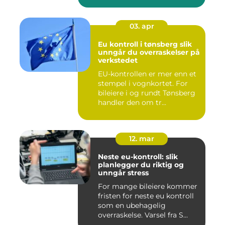
03. apr
Eu kontroll i tønsberg slik
unngår du overraskelser på
verkstedet
EU-kontrollen er mer enn et
stempel i vognkortet. For
bileiere i og rundt Tønsberg
handler den om tr...
12. mar
Neste eu-kontroll: slik
planlegger du riktig og
unngår stress
For mange bileiere kommer
fristen for neste eu kontroll
som en ubehagelig
overraskelse. Varsel fra S...