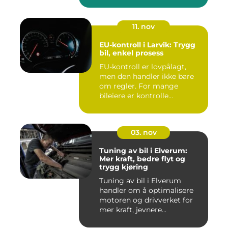
11. nov
EU-kontroll i Larvik: Trygg
bil, enkel prosess
EU-kontroll er lovpålagt,
men den handler ikke bare
om regler. For mange
bileiere er kontrolle...
03. nov
Tuning av bil i Elverum:
Mer kraft, bedre flyt og
trygg kjøring
Tuning av bil i Elverum
handler om å optimalisere
motoren og drivverket for
mer kraft, jevnere...