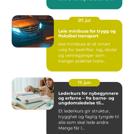
07. jul
Leie minibuss for trygg og
fleksibel transport
leie minibuss er et smart
valg for bedrifter, lag, skoler
og vennegjenger som
trenger praktisk trans...
17. jun
Lederkurs for nybegynnere
og erfarne – fra barne- og
ungdomsledelse til
virksomhet
Et lederkurs gir struktur,
trygghet og faglig tyngde til
alle som skal lede andre.
Mange får l...