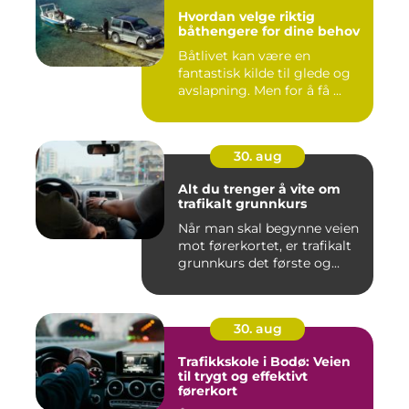
Hvordan velge riktig
båthengere for dine behov
Båtlivet kan være en
fantastisk kilde til glede og
avslapning. Men for å få ...
30. aug
Alt du trenger å vite om
trafikalt grunnkurs
Når man skal begynne veien
mot førerkortet, er trafikalt
grunnkurs det første og...
30. aug
Trafikkskole i Bodø: Veien
til trygt og effektivt
førerkort