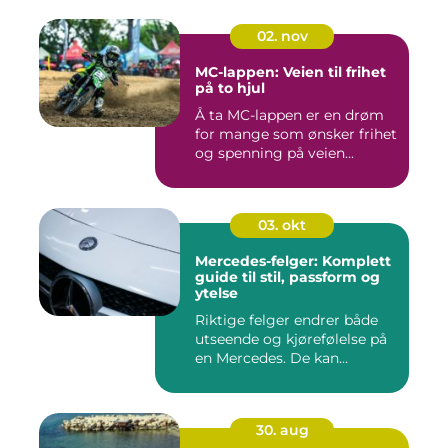
02. nov
MC-lappen: Veien til frihet
på to hjul
Å ta MC-lappen er en drøm
for mange som ønsker frihet
og spenning på veien...
03. okt
Mercedes-felger: Komplett
guide til stil, passform og
ytelse
Riktige felger endrer både
utseende og kjørefølelse på
en Mercedes. De kan...
30. aug