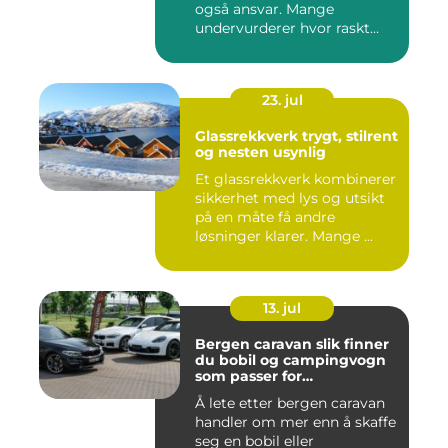
også ansvar. Mange
undervurderer hvor raskt
situasjone...
23. jul
Glassrekkverk trygt, stilrent
og nesten usynlig
Et glassrekkverk kombinerer
sikkerhet med lys og utsikt
på en måte få andre
løsninger klarer. Mange ...
13. jul
Bergen caravan slik finner
du bobil og campingvogn
som passer for
vestlandsværet
Å lete etter bergen caravan
handler om mer enn å skaffe
seg en bobil eller