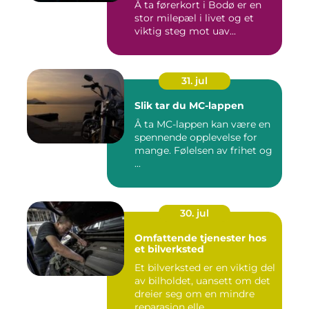
Å ta førerkort i Bodø er en
stor milepæl i livet og et
viktig steg mot uav...
31. jul
Slik tar du MC-lappen
Å ta MC-lappen kan være en
spennende opplevelse for
mange. Følelsen av frihet og
...
30. jul
Omfattende tjenester hos
et bilverksted
Et bilverksted er en viktig del
av bilholdet, uansett om det
dreier seg om en mindre
reparasjon elle...