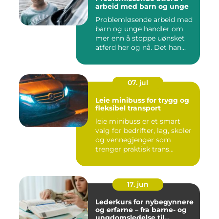
arbeid med barn og unge
Problemløsende arbeid med
barn og unge handler om
mer enn å stoppe uønsket
atferd her og nå. Det han...
07. jul
Leie minibuss for trygg og
fleksibel transport
leie minibuss er et smart
valg for bedrifter, lag, skoler
og vennegjenger som
trenger praktisk trans...
17. jun
Lederkurs for nybegynnere
og erfarne – fra barne- og
ungdomsledelse til