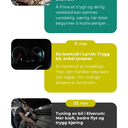
Å finne et trygt og ærlig
verksted kan kjennes
vanskelig, særlig når bilen
begynner å koste penger. ...
11. nov
EU-kontroll i Larvik: Trygg
bil, enkel prosess
EU-kontroll er lovpålagt,
men den handler ikke bare
om regler. For mange
bileiere er kontrolle...
03. nov
Tuning av bil i Elverum:
Mer kraft, bedre flyt og
trygg kjøring