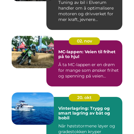
Tuning av bil i Elverum
handler om å optimalisere
motoren og drivverket for
mer kraft, jevnere...
02. nov
MC-lappen: Veien til frihet
på to hjul
Å ta MC-lappen er en drøm
for mange som ønsker frihet
og spenning på veien...
20. okt
Vinterlagring: Trygg og
smart lagring av båt og
bobil
Når høststormene løyer og
gradestokken kryper