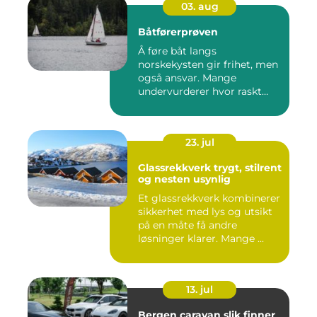
03. aug
Båtførerprøven
Å føre båt langs
norskekysten gir frihet, men
også ansvar. Mange
undervurderer hvor raskt
situasjone...
23. jul
Glassrekkverk trygt, stilrent
og nesten usynlig
Et glassrekkverk kombinerer
sikkerhet med lys og utsikt
på en måte få andre
løsninger klarer. Mange ...
13. jul
Bergen caravan slik finner