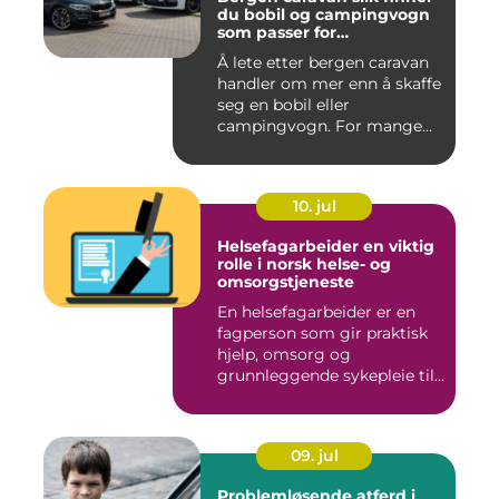
du bobil og campingvogn
som passer for
vestlandsværet
Å lete etter bergen caravan
handler om mer enn å skaffe
seg en bobil eller
campingvogn. For mange
st...
10. jul
Helsefagarbeider en viktig
rolle i norsk helse- og
omsorgstjeneste
En helsefagarbeider er en
fagperson som gir praktisk
hjelp, omsorg og
grunnleggende sykepleie til
me...
09. jul
Problemløsende atferd i