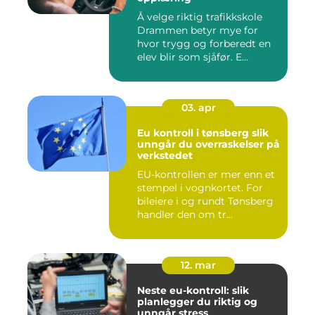
Å velge riktig trafikkskole
Drammen betyr mye for
hvor trygg og forberedt en
elev blir som sjåfør. E...
03. apr
Eu kontroll i tønsberg slik
unngår du overraskelser på
verkstedet
EU-kontrollen er mer enn et
stempel i vognkortet. For
bileiere i og rundt Tønsberg
handler den om tr...
12. mar
Neste eu-kontroll: slik
planlegger du riktig og
unngår stress