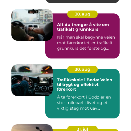
30. aug
Alt du trenger å vite om
trafikalt grunnkurs
Når man skal begynne veien
mot førerkortet, er trafikalt
grunnkurs det første og...
30. aug
Trafikkskole i Bodø: Veien
til trygt og effektivt
førerkort
Å ta førerkort i Bodø er en
stor milepæl i livet og et
viktig steg mot uav...
31. jul