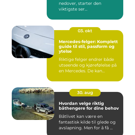
nedover, starter den
viktigste ser...
03. okt
Mercedes-felger: Komplett
guide til stil, passform og
ytelse
Riktige felger endrer både
utseende og kjørefølelse på
en Mercedes. De kan...
30. aug
Hvordan velge riktig
båthengere for dine behov
Båtlivet kan være en
fantastisk kilde til glede og
avslapning. Men for å få ...