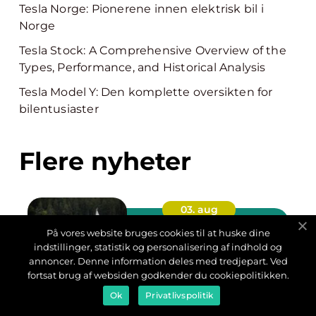
Tesla Norge: Pionerene innen elektrisk bil i
Norge
Tesla Stock: A Comprehensive Overview of the
Types, Performance, and Historical Analysis
Tesla Model Y: Den komplette oversikten for
bilentusiaster
Flere nyheter
03. aug
På vores website bruges cookies til at huske dine
Båtførerprøven
indstillinger, statistik og personalisering af indhold og
Å føre båt langs
annoncer. Denne information deles med tredjepart. Ved
norskekysten gir frihet, men
fortsat brug af websiden godkender du cookiepolitikken.
også ansvar. Mange
undervurderer hvor raskt
Ok
Privatlivspolitik
situasjone...