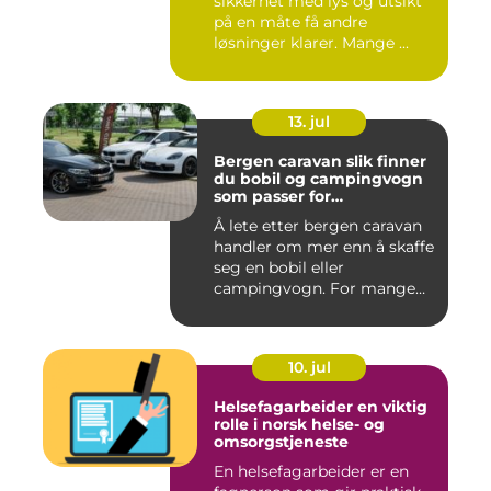
sikkerhet med lys og utsikt
på en måte få andre
løsninger klarer. Mange ...
13. jul
Bergen caravan slik finner
du bobil og campingvogn
som passer for
vestlandsværet
Å lete etter bergen caravan
handler om mer enn å skaffe
seg en bobil eller
campingvogn. For mange
st...
10. jul
Helsefagarbeider en viktig
rolle i norsk helse- og
omsorgstjeneste
En helsefagarbeider er en