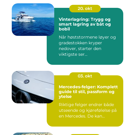
20. okt
Vinterlagring: Trygg og
smart lagring av båt og
bobil
Når høststormene løyer og
gradestokken kryper
nedover, starter den
viktigste ser...
03. okt
Mercedes-felger: Komplett
guide til stil, passform og
ytelse
Riktige felger endrer både
utseende og kjørefølelse på
en Mercedes. De kan...