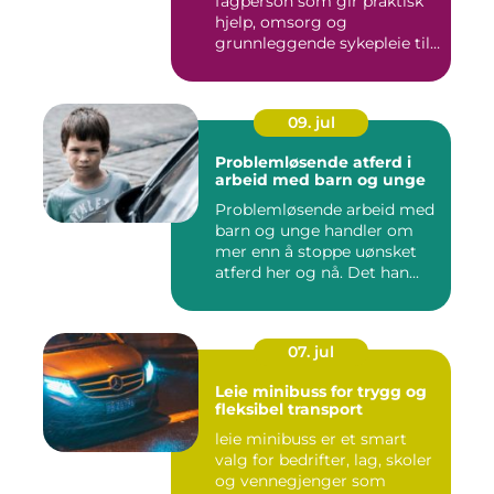
fagperson som gir praktisk
hjelp, omsorg og
grunnleggende sykepleie til
me...
09. jul
Problemløsende atferd i
arbeid med barn og unge
Problemløsende arbeid med
barn og unge handler om
mer enn å stoppe uønsket
atferd her og nå. Det han...
07. jul
Leie minibuss for trygg og
fleksibel transport
leie minibuss er et smart
valg for bedrifter, lag, skoler
og vennegjenger som