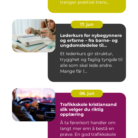
trenger praktisk trans...
17. jun
Lederkurs for nybegynnere
og erfarne – fra barne- og
ungdomsledelse til
virksomhet
Et lederkurs gir struktur,
trygghet og faglig tyngde til
alle som skal lede andre.
Mange får l...
06. jun
Trafikkskole kristiansand
slik velger du riktig
opplæring
Å ta førerkort handler om
langt mer enn å bestå en
prøve. En god trafikkskole