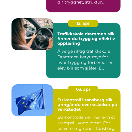
gir trygghet, struktur...
12. apr
Trafikkskole drammen slik
finner du trygg og effektiv
opplæring
Å velge riktig trafikkskole
Drammen betyr mye for
hvor trygg og forberedt en
elev blir som sjåfør. E...
03. apr
Eu kontroll i tønsberg slik
unngår du overraskelser på
verkstedet
EU-kontrollen er mer enn et
stempel i vognkortet. For
bileiere i og rundt Tønsberg