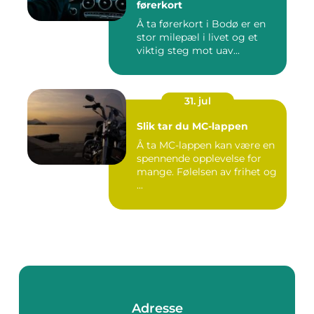
førerkort
Å ta førerkort i Bodø er en
stor milepæl i livet og et
viktig steg mot uav...
31. jul
Slik tar du MC-lappen
Å ta MC-lappen kan være en
spennende opplevelse for
mange. Følelsen av frihet og
...
Adresse