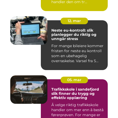
handler den om tr...
12. mar
Neste eu-kontroll: slik
planlegger du riktig og
unngår stress
For mange bileiere kommer
fristen for neste eu kontroll
som en ubehagelig
overraskelse. Varsel fra S...
05. mar
Trafikkskole i sandefjord
slik finner du trygg og
effektiv opplæring
Å velge riktig trafikkskole
handler om mer enn å bestå
førerprøven. For mange er