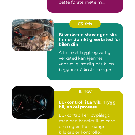
dette første møte m...
03. feb
Bilverksted stavanger: slik
finner du riktig verksted for
bilen din
Å finne et trygt og ærlig
verksted kan kjennes
vanskelig, særlig når bilen
begynner å koste penger. ...
11. nov
EU-kontroll i Larvik: Trygg
bil, enkel prosess
EU-kontroll er lovpålagt,
men den handler ikke bare
om regler. For mange
bileiere er kontrolle...