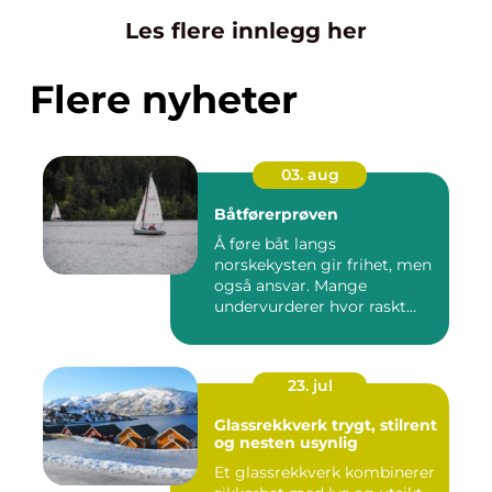
Les flere innlegg her
Flere nyheter
03. aug
Båtførerprøven
Å føre båt langs
norskekysten gir frihet, men
også ansvar. Mange
undervurderer hvor raskt
situasjone...
23. jul
Glassrekkverk trygt, stilrent
og nesten usynlig
Et glassrekkverk kombinerer