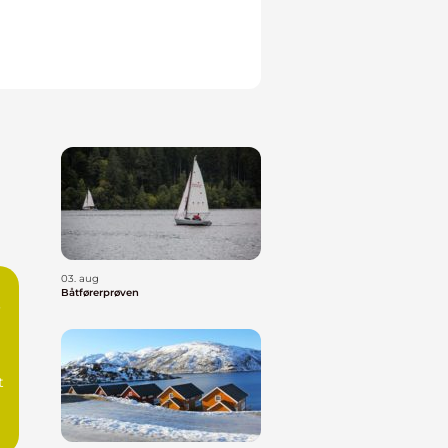
03. aug
Båtførerprøven
t