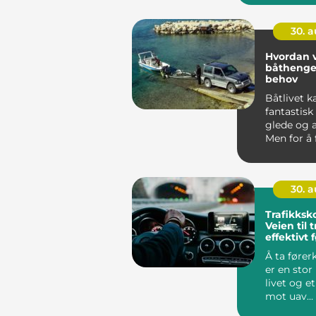
30. 
Hvordan v
båthenger
behov
Båtlivet 
fantastisk 
glede og 
Men for å få
30. 
Trafikksko
Veien til 
effektivt 
Å ta fører
er en stor
livet og et
mot uav...