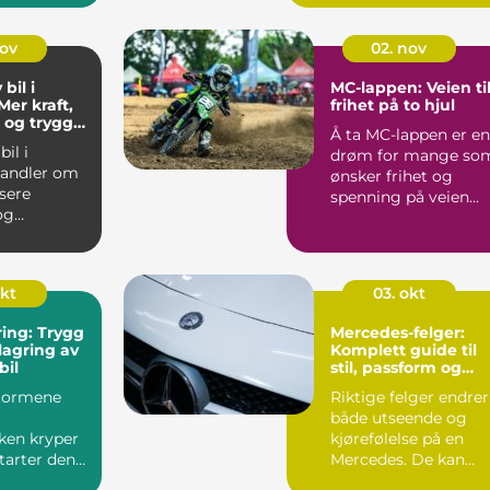
nov
02. nov
bil i
MC-lappen: Veien ti
Mer kraft,
frihet på to hjul
t og trygg
Å ta MC-lappen er en
il i
drøm for mange so
andler om
ønsker frihet og
sere
spenning på veien...
og
 for mer
re...
okt
03. okt
ring: Trygg
Mercedes-felger:
lagring av
Komplett guide til
bil
stil, passform og
ytelse
tormene
Riktige felger endrer
både utseende og
ken kryper
kjørefølelse på en
tarter den
Mercedes. De kan...
r...