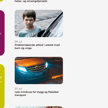
helse- og omsorgstjeneste
r
09. jul
Problemløsende atferd i arbeid med
barn og unge
r
07. jul
Leie minibuss for trygg og fleksibel
transport
n