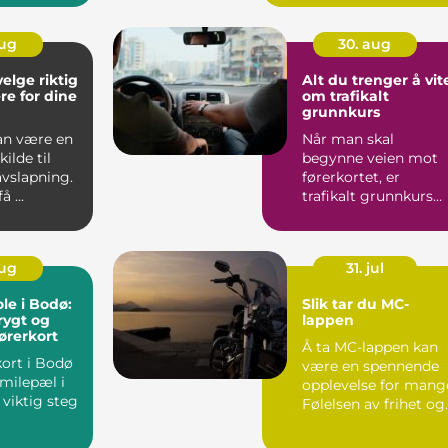
aug
30. aug
elge riktig
Alt du trenger å vit
e for dine
om trafikalt
grunnkurs
kan være en
Når man skal
kilde til
begynne veien mot
avslapning.
førerkortet, er
 ...
trafikalt grunnkurs
det første og...
aug
31. jul
le i Bodø:
Slik tar du MC-
trygt og
lappen
førerkort
Å ta MC-lappen kan
kort i Bodø
være en spennende
 milepæl i
opplevelse for mang
 viktig steg
Følelsen av frihet og
...