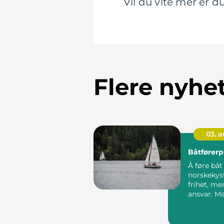
Vil du vite mer er 
Flere nyhe
03. 
Båtfører
Å føre båt
norskekys
frihet, me
ansvar. M
undervurd
raskt situa