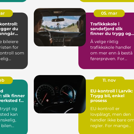
 E...
om tr...
mar
05. mar
kontroll:
Trafikkskole i
legger du
sandefjord slik
 unngår
finner du trygg og
effektiv opplæring
 bileiere
Å velge riktig
isten for
trafikkskole handler
kontroll som
om mer enn å bestå
elig
førerprøven. For
se. Varsel
mange er dette førs
møte m...
feb
11. nov
ed
EU-kontroll i Larvik:
 slik finner
Trygg bil, enkel
verksted for
prosess
 trygt og
EU-kontroll er
ksted kan
lovpålagt, men den
nskelig,
handler ikke bare o
 bilen
regler. For mange
å koste
bileiere er kontrolle...