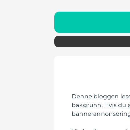
Denne bloggen leses
bakgrunn. Hvis du ø
bannerannonsering e