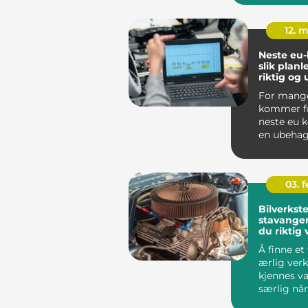
som sjåfør.
12. 
Neste eu-
slik plan
riktig og
stress
For mange
kommer fr
neste eu 
en ubehag
overraskel
fra S...
03. 
Bilverkst
stavanger:
du riktig 
bilen din
Å finne et
ærlig ver
kjennes va
særlig når
begynner 