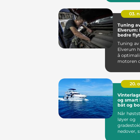
penger. ...
03. 
Tuning av 
Elverum: 
bedre fly
kjøring
Tuning av b
Elverum h
å optimali
motoren 
drivverket
kraft, jevne
20. 
Vinterlag
og smart 
båt og bo
Når høsts
løyer og
gradestok
nedover, s
viktigste se