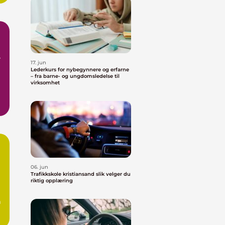
17. jun
Lederkurs for nybegynnere og erfarne
– fra barne- og ungdomsledelse til
virksomhet
te
06. jun
Trafikkskole kristiansand slik velger du
riktig opplæring
m