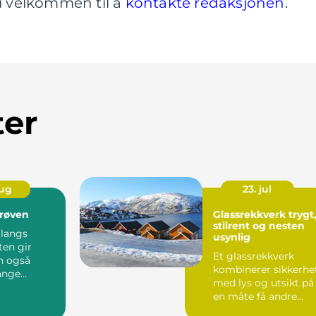
du velkommen til å
kontakte redaksjonen
.
ter
aug
23. jul
prøven
Glassrekkverk trygt,
stilrent og nesten
 langs
usynlig
ten gir
Et glassrekkverk
n også
kombinerer sikkerhe
ange
med lys og utsikt på
erer hvor
en måte få andre
sjone...
løsninger klarer.