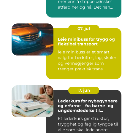
mer enn å stoppe uønsket
atferd her og nå. Det han...
07. jul
Leie minibuss for trygg og
fleksibel transport
leie minibuss er et smart
valg for bedrifter, lag, skoler
og vennegjenger som
trenger praktisk trans...
17. jun
Lederkurs for nybegynnere
og erfarne – fra barne- og
ungdomsledelse til
virksomhet
Et lederkurs gir struktur,
trygghet og faglig tyngde til
alle som skal lede andre.