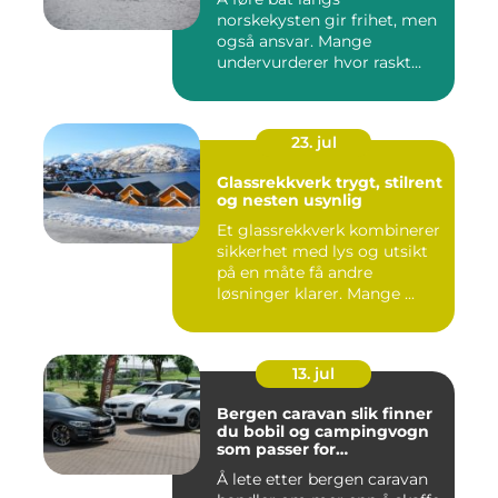
norskekysten gir frihet, men
også ansvar. Mange
undervurderer hvor raskt
situasjone...
23. jul
Glassrekkverk trygt, stilrent
og nesten usynlig
Et glassrekkverk kombinerer
sikkerhet med lys og utsikt
på en måte få andre
løsninger klarer. Mange ...
13. jul
Bergen caravan slik finner
du bobil og campingvogn
som passer for
vestlandsværet
Å lete etter bergen caravan