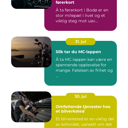
førerkort
Å ta førerkort i Bodø er en
stor milepæl i livet og et
viktig steg mot uav...
31. jul
Slik tar du MC-lappen
Å ta MC-lappen kan være en
spennende opplevelse for
mange. Følelsen av frihet og
...
30. jul
Omfattende tjenester hos
et bilverksted
Et bilverksted er en viktig del
av bilholdet, uansett om det