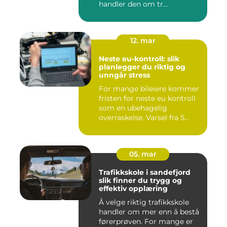
handler den om tr...
12. mar
Neste eu-kontroll: slik
planlegger du riktig og
unngår stress
For mange bileiere kommer
fristen for neste eu kontroll
som en ubehagelig
overraskelse. Varsel fra S...
05. mar
Trafikkskole i sandefjord
slik finner du trygg og
effektiv opplæring
Å velge riktig trafikkskole
handler om mer enn å bestå
førerprøven. For mange er