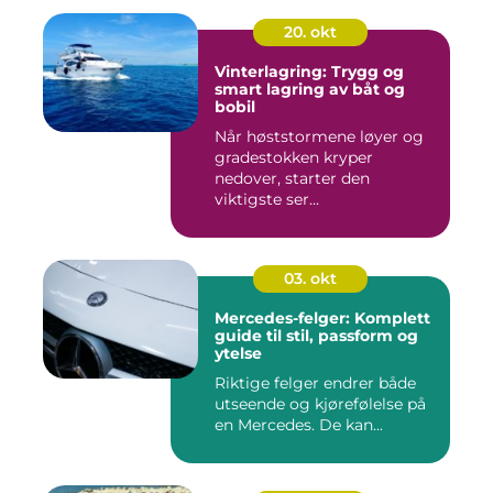
20. okt
Vinterlagring: Trygg og
smart lagring av båt og
bobil
Når høststormene løyer og
gradestokken kryper
nedover, starter den
viktigste ser...
03. okt
Mercedes-felger: Komplett
guide til stil, passform og
ytelse
Riktige felger endrer både
utseende og kjørefølelse på
en Mercedes. De kan...