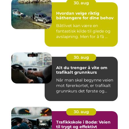
30. aug
Hvordan velge riktig
båthengere for dine behov
Båtlivet kan være en
fantastisk kilde til glede og
avslapning. Men for å få ...
30. aug
Alt du trenger å vite om
trafikalt grunnkurs
Når man skal begynne veien
mot førerkortet, er trafikalt
grunnkurs det første og...
30. aug
Trafikkskole i Bodø: Veien
til trygt og effektivt