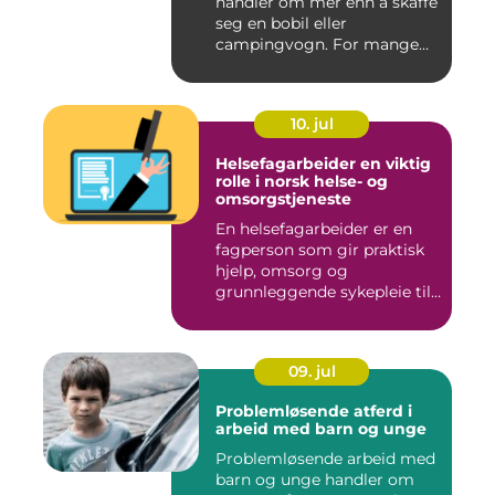
handler om mer enn å skaffe
seg en bobil eller
campingvogn. For mange
st...
10. jul
Helsefagarbeider en viktig
rolle i norsk helse- og
omsorgstjeneste
En helsefagarbeider er en
fagperson som gir praktisk
hjelp, omsorg og
grunnleggende sykepleie til
me...
09. jul
Problemløsende atferd i
arbeid med barn og unge
Problemløsende arbeid med
barn og unge handler om