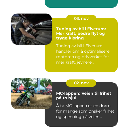
03. nov
Tuning av bil i Elverum:
Mer kraft, bedre flyt og
trygg kjøring
Tuning av bil i Elverum
handler om å optimalisere
motoren og drivverket for
mer kraft, jevnere...
02. nov
MC-lappen: Veien til frihet
på to hjul
Å ta MC-lappen er en drøm
for mange som ønsker frihet
og spenning på veien...