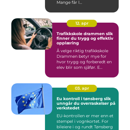
Mange får l...
12. apr
Trafikkskole drammen slik
finner du trygg og effektiv
opplæring
Å velge riktig trafikkskole
Drammen betyr mye for
hvor trygg og forberedt en
elev blir som sjåfør. E...
03. apr
Eu kontroll i tønsberg slik
unngår du overraskelser på
verkstedet
EU-kontrollen er mer enn et
stempel i vognkortet. For
bileiere i og rundt Tønsberg