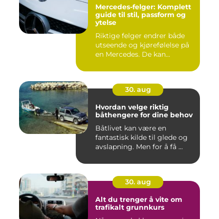
Mercedes-felger: Komplett
guide til stil, passform og
ytelse
Riktige felger endrer både
utseende og kjørefølelse på
en Mercedes. De kan...
30. aug
Hvordan velge riktig
båthengere for dine behov
Båtlivet kan være en
fantastisk kilde til glede og
avslapning. Men for å få ...
30. aug
Alt du trenger å vite om
trafikalt grunnkurs