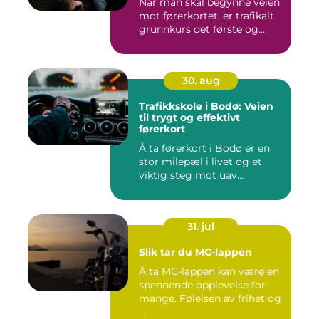
Når man skal begynne veien
mot førerkortet, er trafikalt
grunnkurs det første og...
30. aug
Trafikkskole i Bodø: Veien
til trygt og effektivt
førerkort
Å ta førerkort i Bodø er en
stor milepæl i livet og et
viktig steg mot uav...
31. jul
Slik tar du MC-lappen
Å ta MC-lappen kan være en
spennende opplevelse for
mange. Følelsen av frihet og
...