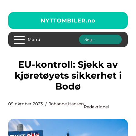
NYTTOMBILER.
no
Menu
EU-kontroll: Sjekk av
kjøretøyets sikkerhet i
Bodø
09 oktober 2023
Johanne Hansen
Redaktionel