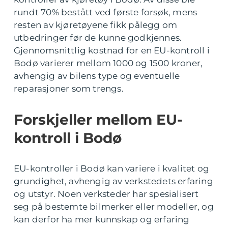
rundt 70% bestått ved første forsøk, mens
resten av kjøretøyene fikk pålegg om
utbedringer før de kunne godkjennes.
Gjennomsnittlig kostnad for en EU-kontroll i
Bodø varierer mellom 1000 og 1500 kroner,
avhengig av bilens type og eventuelle
reparasjoner som trengs.
Forskjeller mellom EU-
kontroll i Bodø
EU-kontroller i Bodø kan variere i kvalitet og
grundighet, avhengig av verkstedets erfaring
og utstyr. Noen verksteder har spesialisert
seg på bestemte bilmerker eller modeller, og
kan derfor ha mer kunnskap og erfaring