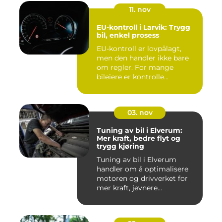
11. nov
EU-kontroll i Larvik: Trygg
bil, enkel prosess
EU-kontroll er lovpålagt,
men den handler ikke bare
om regler. For mange
bileiere er kontrolle...
03. nov
Tuning av bil i Elverum:
Mer kraft, bedre flyt og
trygg kjøring
Tuning av bil i Elverum
handler om å optimalisere
motoren og drivverket for
mer kraft, jevnere...