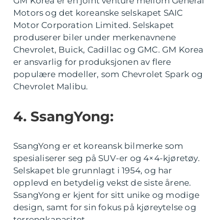
GM Korea er en joint venture mellom General
Motors og det koreanske selskapet SAIC
Motor Corporation Limited. Selskapet
produserer biler under merkenavnene
Chevrolet, Buick, Cadillac og GMC. GM Korea
er ansvarlig for produksjonen av flere
populære modeller, som Chevrolet Spark og
Chevrolet Malibu.
4. SsangYong:
SsangYong er et koreansk bilmerke som
spesialiserer seg på SUV-er og 4×4-kjøretøy.
Selskapet ble grunnlagt i 1954, og har
opplevd en betydelig vekst de siste årene.
SsangYong er kjent for sitt unike og modige
design, samt for sin fokus på kjøreytelse og
terrengkapasitet.