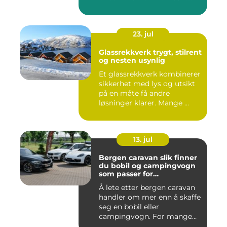
situasjone...
23. jul
Glassrekkverk trygt, stilrent
og nesten usynlig
Et glassrekkverk kombinerer
sikkerhet med lys og utsikt
på en måte få andre
løsninger klarer. Mange ...
13. jul
Bergen caravan slik finner
du bobil og campingvogn
som passer for
vestlandsværet
Å lete etter bergen caravan
handler om mer enn å skaffe
seg en bobil eller
campingvogn. For mange
st...