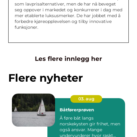
som lavprisalternativer, men de har nå beveget
seg oppover i markedet og konkurrerer i dag med
mer etablerte luksusmerker. De har jobbet med å
forbedre kjøreopplevelsen og tilby innovative
funksjoner.
Les flere innlegg her
Flere nyheter
03. aug
Båtførerprøven
Å føre båt langs
norskekysten gir frihet, men
også ansvar. Mange
undervurderer hvor raskt