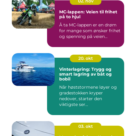
02. nov
MC-lappen: Veien til frihet
på to hjul
Å ta MC-lappen er en drøm
for mange som ønsker frihet
og spenning på veien...
20. okt
Vinterlagring: Trygg og
smart lagring av båt og
bobil
Når høststormene løyer og
gradestokken kryper
nedover, starter den
viktigste ser...
03. okt