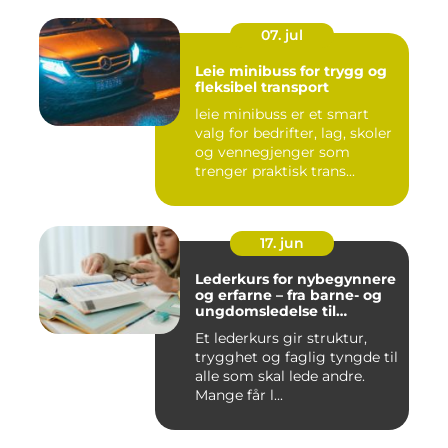
07. jul
Leie minibuss for trygg og
fleksibel transport
leie minibuss er et smart
valg for bedrifter, lag, skoler
og vennegjenger som
trenger praktisk trans...
17. jun
Lederkurs for nybegynnere
og erfarne – fra barne- og
ungdomsledelse til
virksomhet
Et lederkurs gir struktur,
trygghet og faglig tyngde til
alle som skal lede andre.
Mange får l...