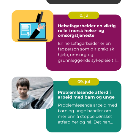
10. jul
Helsefagarbeider en viktig
rolle i norsk helse- og
omsorgstjeneste
En helsefagarbeider er en
fagperson som gir praktisk
hjelp, omsorg og
grunnleggende sykepleie til
me...
09. jul
Problemløsende atferd i
arbeid med barn og unge
Problemløsende arbeid med
barn og unge handler om
mer enn å stoppe uønsket
atferd her og nå. Det han...