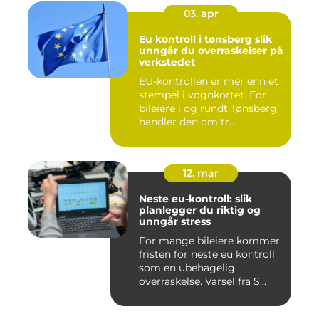
03. apr
Eu kontroll i tønsberg slik
unngår du overraskelser på
verkstedet
EU-kontrollen er mer enn et
stempel i vognkortet. For
bileiere i og rundt Tønsberg
handler den om tr...
12. mar
Neste eu-kontroll: slik
planlegger du riktig og
unngår stress
For mange bileiere kommer
fristen for neste eu kontroll
som en ubehagelig
overraskelse. Varsel fra S...