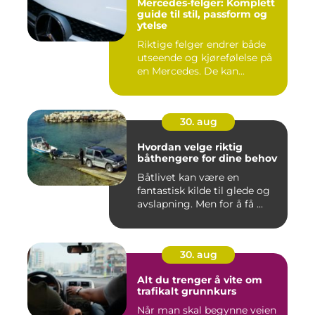
Mercedes-felger: Komplett
guide til stil, passform og
ytelse
Riktige felger endrer både
utseende og kjørefølelse på
en Mercedes. De kan...
30. aug
Hvordan velge riktig
båthengere for dine behov
Båtlivet kan være en
fantastisk kilde til glede og
avslapning. Men for å få ...
30. aug
Alt du trenger å vite om
trafikalt grunnkurs
Når man skal begynne veien