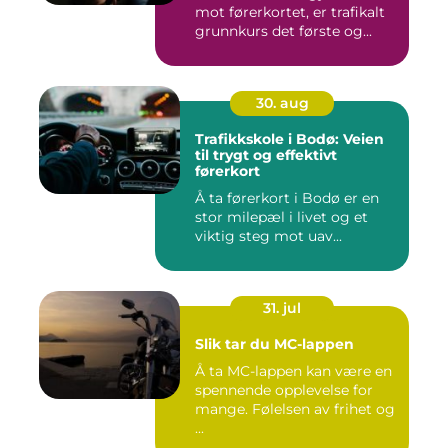
mot førerkortet, er trafikalt
grunnkurs det første og...
30. aug
Trafikkskole i Bodø: Veien
til trygt og effektivt
førerkort
Å ta førerkort i Bodø er en
stor milepæl i livet og et
viktig steg mot uav...
31. jul
Slik tar du MC-lappen
Å ta MC-lappen kan være en
spennende opplevelse for
mange. Følelsen av frihet og
...