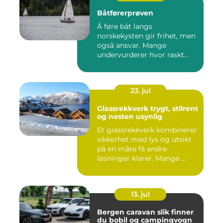
Båtførerprøven
Å føre båt langs
norskekysten gir frihet, men
også ansvar. Mange
undervurderer hvor raskt
situasjone...
23. jul
Glassrekkverk trygt, stilrent
og nesten usynlig
Et glassrekkverk kombinerer
sikkerhet med lys og utsikt
på en måte få andre
løsninger klarer. Mange ...
13. jul
Bergen caravan slik finner
du bobil og campingvogn