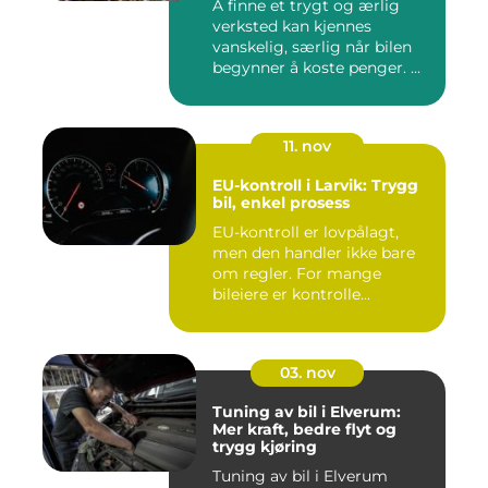
Å finne et trygt og ærlig
verksted kan kjennes
vanskelig, særlig når bilen
begynner å koste penger. ...
11. nov
EU-kontroll i Larvik: Trygg
bil, enkel prosess
EU-kontroll er lovpålagt,
men den handler ikke bare
om regler. For mange
bileiere er kontrolle...
03. nov
Tuning av bil i Elverum:
Mer kraft, bedre flyt og
trygg kjøring
Tuning av bil i Elverum