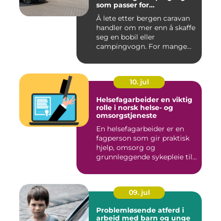
som passer for
vestlandsværet
Å lete etter bergen caravan
handler om mer enn å skaffe
seg en bobil eller
campingvogn. For mange
st...
10. jul
Helsefagarbeider en viktig
rolle i norsk helse- og
omsorgstjeneste
En helsefagarbeider er en
fagperson som gir praktisk
hjelp, omsorg og
grunnleggende sykepleie til
me...
09. jul
Problemløsende atferd i
arbeid med barn og unge