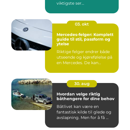
viktigste ser...
03. okt
Mercedes-felger: Komplett
guide til stil, passform og
ytelse
Riktige felger endrer både
utseende og kjørefølelse på
en Mercedes. De kan...
30. aug
Hvordan velge riktig
båthengere for dine behov
Båtlivet kan være en
fantastisk kilde til glede og
avslapning. Men for å få ...