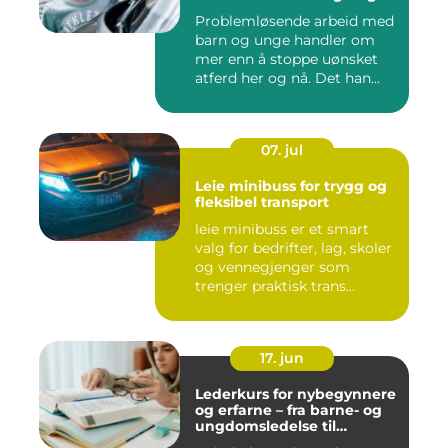
Problemløsende arbeid med
barn og unge handler om
mer enn å stoppe uønsket
atferd her og nå. Det han...
07. jul
Leie minibuss for trygg og
fleksibel transport
leie minibuss er et smart
valg for bedrifter, lag, skoler
og vennegjenger som
trenger praktisk trans...
17. jun
Lederkurs for nybegynnere
og erfarne – fra barne- og
ungdomsledelse til
virksomhet