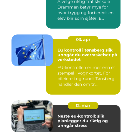
Å velge riktig trafikkskole
Drammen betyr mye for
hvor trygg og forberedt en
elev blir som sjåfør. E...
03. apr
Eu kontroll i tønsberg slik
unngår du overraskelser på
verkstedet
EU-kontrollen er mer enn et
stempel i vognkortet. For
bileiere i og rundt Tønsberg
handler den om tr...
12. mar
Neste eu-kontroll: slik
planlegger du riktig og
unngår stress