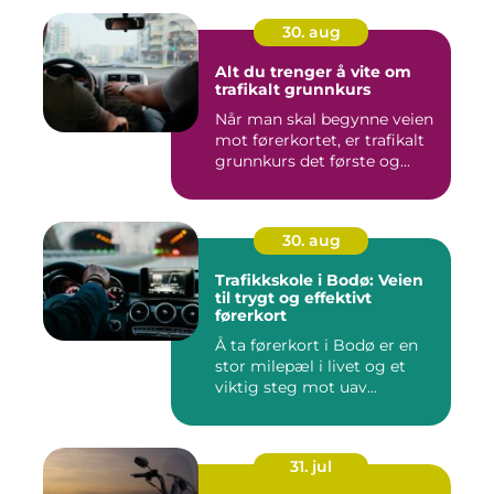
30. aug
Alt du trenger å vite om
trafikalt grunnkurs
Når man skal begynne veien
mot førerkortet, er trafikalt
grunnkurs det første og...
30. aug
Trafikkskole i Bodø: Veien
til trygt og effektivt
førerkort
Å ta førerkort i Bodø er en
stor milepæl i livet og et
viktig steg mot uav...
31. jul