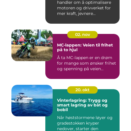
handler om å optimalisere
motoren og drivverket for
mer kraft, jevnere...
02. nov
MC-lappen: Veien til frihet
på to hjul
Å ta MC-lappen er en drøm
for mange som ønsker frihet
og spenning på veien...
20. okt
Vinterlagring: Trygg og
smart lagring av båt og
bobil
Når høststormene løyer og
gradestokken kryper
nedover, starter den