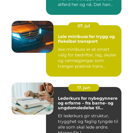
atferd her og nå. Det han...
07. jul
Leie minibuss for trygg og
fleksibel transport
leie minibuss er et smart
valg for bedrifter, lag, skoler
og vennegjenger som
trenger praktisk trans...
17. jun
Lederkurs for nybegynnere
og erfarne – fra barne- og
ungdomsledelse til
virksomhet
Et lederkurs gir struktur,
trygghet og faglig tyngde til
alle som skal lede andre.
Mange får l...