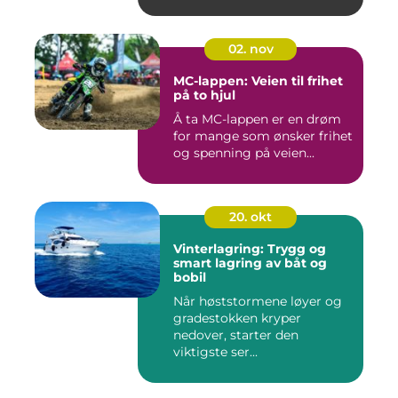
02. nov
MC-lappen: Veien til frihet
på to hjul
Å ta MC-lappen er en drøm
for mange som ønsker frihet
og spenning på veien...
20. okt
Vinterlagring: Trygg og
smart lagring av båt og
bobil
Når høststormene løyer og
gradestokken kryper
nedover, starter den
viktigste ser...