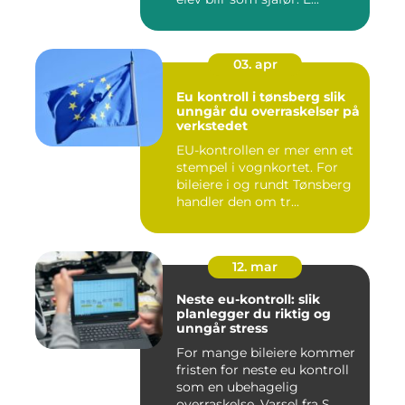
03. apr
Eu kontroll i tønsberg slik
unngår du overraskelser på
verkstedet
EU-kontrollen er mer enn et
stempel i vognkortet. For
bileiere i og rundt Tønsberg
handler den om tr...
12. mar
Neste eu-kontroll: slik
planlegger du riktig og
unngår stress
For mange bileiere kommer
fristen for neste eu kontroll
som en ubehagelig
overraskelse. Varsel fra S...