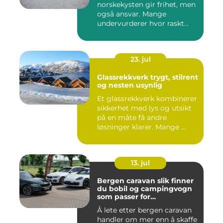
norskekysten gir frihet, men
også ansvar. Mange
undervurderer hvor raskt
situasjone...
23. jul
Glassrekkverk trygt, stilrent
og nesten usynlig
Et glassrekkverk kombinerer
sikkerhet med lys og utsikt
på en måte få andre
løsninger klarer. Mange ...
13. jul
Bergen caravan slik finner
du bobil og campingvogn
som passer for
vestlandsværet
Å lete etter bergen caravan
handler om mer enn å skaffe