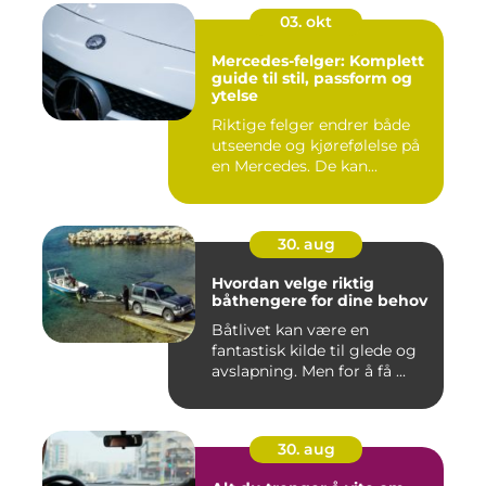
03. okt
Mercedes-felger: Komplett
guide til stil, passform og
ytelse
Riktige felger endrer både
utseende og kjørefølelse på
en Mercedes. De kan...
30. aug
Hvordan velge riktig
båthengere for dine behov
Båtlivet kan være en
fantastisk kilde til glede og
avslapning. Men for å få ...
30. aug