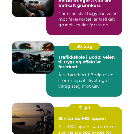
Alt du trenger å vite om
trafikalt grunnkurs
Når man skal begynne veien
mot førerkortet, er trafikalt
grunnkurs det første og...
30. aug
Trafikkskole i Bodø: Veien
til trygt og effektivt
førerkort
Å ta førerkort i Bodø er en
stor milepæl i livet og et
viktig steg mot uav...
31. jul
Slik tar du MC-lappen
Å ta MC-lappen kan være en
spennende opplevelse for