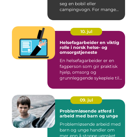
seg en bobil eller
campingvogn. For mange
st...
10. jul
Helsefagarbeider en viktig
rolle i norsk helse- og
omsorgstjeneste
En helsefagarbeider er en
fagperson som gir praktisk
hjelp, omsorg og
grunnleggende sykepleie til
me...
09. jul
Problemløsende atferd i
arbeid med barn og unge
Problemløsende arbeid med
barn og unge handler om
mer enn å stoppe uønsket