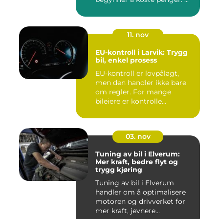
11. nov
EU-kontroll i Larvik: Trygg
bil, enkel prosess
EU-kontroll er lovpålagt,
men den handler ikke bare
om regler. For mange
bileiere er kontrolle...
03. nov
Tuning av bil i Elverum:
Mer kraft, bedre flyt og
trygg kjøring
Tuning av bil i Elverum
handler om å optimalisere
motoren og drivverket for
mer kraft, jevnere...