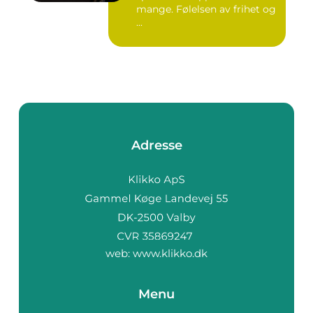
mange. Følelsen av frihet og
...
Adresse
web:
www.klikko.dk
Menu