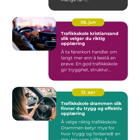
06. jun
Trafikkskole kristiansand
slik velger du riktig
opplæring
Å ta førerkort handler om
langt mer enn å bestå en
prøve. En god trafikkskole
gir trygghet, struktur...
12. apr
Trafikkskole drammen slik
finner du trygg og effektiv
opplæring
Å velge riktig trafikkskole
Drammen betyr mye for
hvor trygg og forberedt en
elev blir som sjåfør. E...