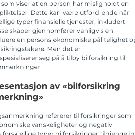
 som viser at en person har misligholdt en
rpliktelser. Dette kan være utfordrende når
ellige typer finansielle tjenester, inkludert
ngsselskaper gjennomfører vanligvis en
aluere en persons økonomiske pålitelighet o
rsikringstakere. Men det er
esialiserer seg på å tilby bilforsikring til
anmerkninger.
sentasjon av «bilforsikring
merkning»
gsanmerkning refererer til forsikringer som
økonomiske vanskeligheter og negativ
 forskjellige typer bilforsikringer tilgjengelig