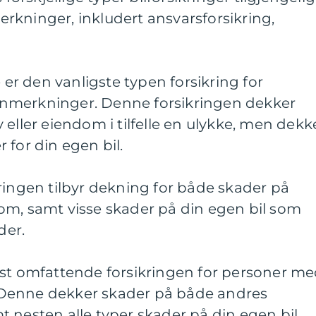
rkninger, inkludert ansvarsforsikring,
e er den vanligste typen forsikring for
nmerkninger. Denne forsikringen dekker
 eller eiendom i tilfelle en ulykke, men dekk
 for din egen bil.
ringen tilbyr dekning for både skader på
om, samt visse skader på din egen bil som
der.
est omfattende forsikringen for personer m
Denne dekker skader på både andres
 nesten alle typer skader på din egen bil.