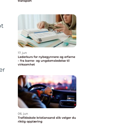
transport
ot
17. jun
Lederkurs for nybegynnere og erfarne
– fra barne- og ungdomsledelse til
virksomhet
er
06. jun
Trafikkskole kristiansand slik velger du
riktig opplæring