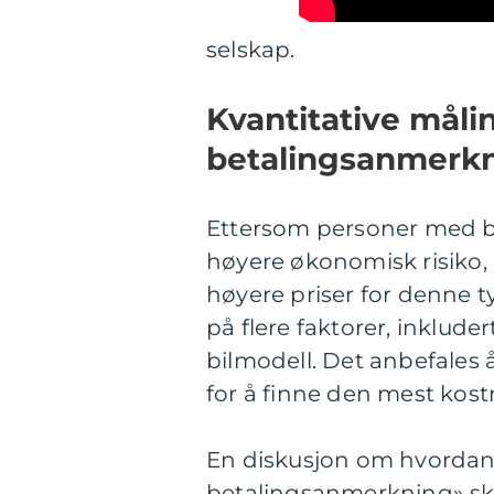
selskap.
Kvantitative måli
betalingsanmerk
Ettersom personer med b
høyere økonomisk risiko, e
høyere priser for denne t
på flere faktorer, inklude
bilmodell. Det anbefales å
for å finne den mest kost
En diskusjon om hvordan f
betalingsanmerkning» ski