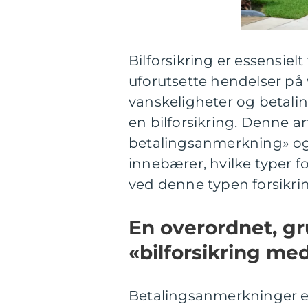
Bilforsikring er essensiel
uforutsette hendelser på
vanskeligheter og betali
en bilforsikring. Denne ar
betalingsanmerkning» og 
innebærer, hvilke typer f
ved denne typen forsikri
En overordnet, gr
«bilforsikring m
Betalingsanmerkninger er