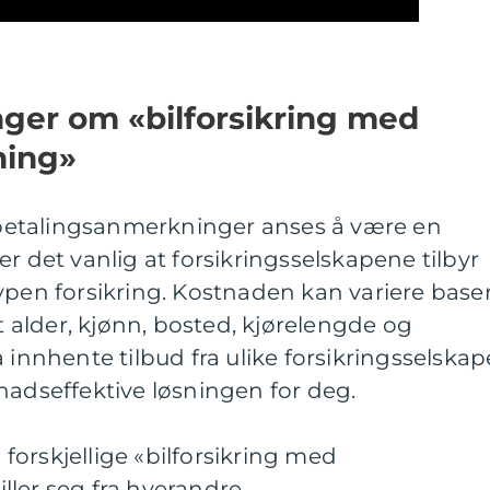
nger om «bilforsikring med
ning»
etalingsanmerkninger anses å være en
r det vanlig at forsikringsselskapene tilbyr
ypen forsikring. Kostnaden kan variere base
rt alder, kjønn, bosted, kjørelengde og
 innhente tilbud fra ulike forsikringsselskap
nadseffektive løsningen for deg.
orskjellige «bilforsikring med
ller seg fra hverandre