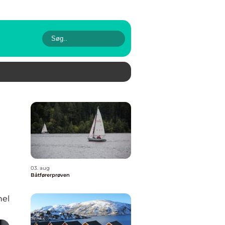
03. aug
Båtførerprøven
nel