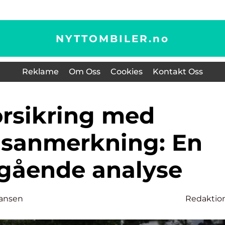
NYTTOMBILER.
no
Reklame
Om Oss
Cookies
Kontakt Oss
gsanmerkning: En
gående analyse
ansen
Redaktio