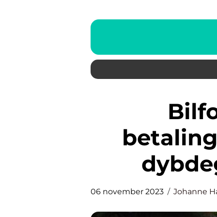
Bilforsikring med
betalin
dybde
06 november 2023
Johanne H