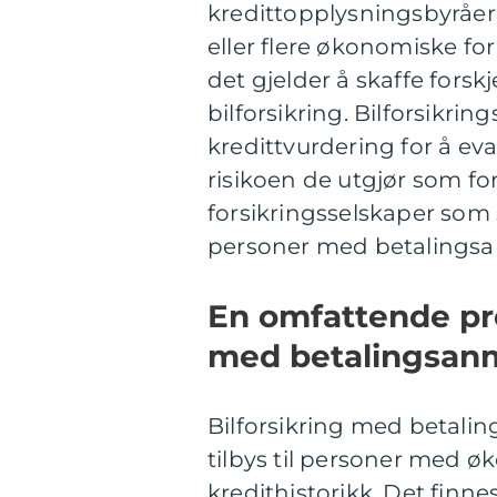
kredittopplysningsbyråer
eller flere økonomiske fo
det gjelder å skaffe forskj
bilforsikring. Bilforsikri
kredittvurdering for å ev
risikoen de utgjør som fo
forsikringsselskaper som sp
personer med betalings
En omfattende pre
med betalingsan
Bilforsikring med betalin
tilbys til personer med 
kredithistorikk. Det finnes