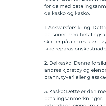
for de med betalingsanme
delkasko og kasko.
1. Ansvarsforsikring: Dett
personer med betalingsa
skader på andres kjøretøy
ikke reparasjonskostnader
2. Delkasko: Denne forsik
andres kjøretøy og eiend
brann, tyveri eller glasska
3. Kasko: Dette er den m
betalingsanmerkninger. 
kjøretøy og eiendom, samt