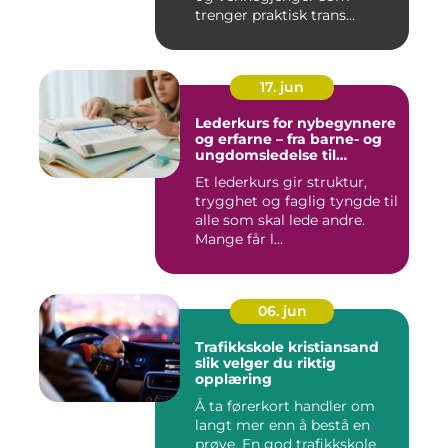
trenger praktisk trans...
17. jun
Lederkurs for nybegynnere
og erfarne – fra barne- og
ungdomsledelse til
virksomhet
Et lederkurs gir struktur,
trygghet og faglig tyngde til
alle som skal lede andre.
Mange får l...
06. jun
Trafikkskole kristiansand
slik velger du riktig
opplæring
Å ta førerkort handler om
langt mer enn å bestå en
prøve. En god trafikkskole