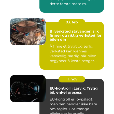
dette første møte m...
03. feb
Bilverksted stavanger: slik
finner du riktig verksted for
bilen din
Å finne et trygt og ærlig
verksted kan kjennes
vanskelig, særlig når bilen
begynner å koste penger. ...
11. nov
EU-kontroll i Larvik: Trygg
bil, enkel prosess
EU-kontroll er lovpålagt,
men den handler ikke bare
om regler. For mange
bileiere er kontrolle...