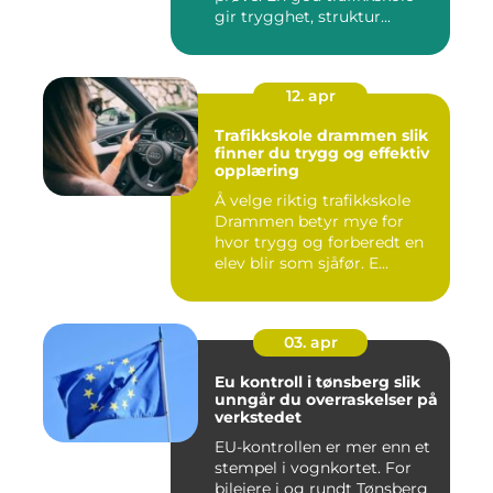
gir trygghet, struktur...
12. apr
Trafikkskole drammen slik
finner du trygg og effektiv
opplæring
Å velge riktig trafikkskole
Drammen betyr mye for
hvor trygg og forberedt en
elev blir som sjåfør. E...
03. apr
Eu kontroll i tønsberg slik
unngår du overraskelser på
verkstedet
EU-kontrollen er mer enn et
stempel i vognkortet. For
bileiere i og rundt Tønsberg