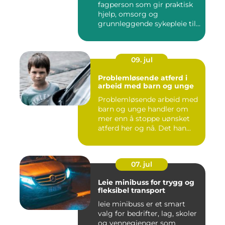
fagperson som gir praktisk
hjelp, omsorg og
grunnleggende sykepleie til
me...
09. jul
Problemløsende atferd i
arbeid med barn og unge
Problemløsende arbeid med
barn og unge handler om
mer enn å stoppe uønsket
atferd her og nå. Det han...
07. jul
Leie minibuss for trygg og
fleksibel transport
leie minibuss er et smart
valg for bedrifter, lag, skoler
og vennegjenger som