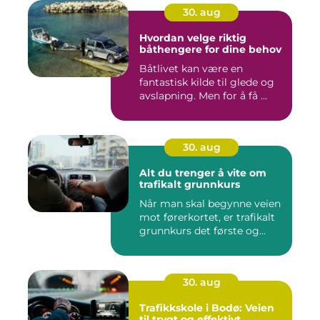
30. aug
Hvordan velge riktig
båthengere for dine behov
Båtlivet kan være en
fantastisk kilde til glede og
avslapning. Men for å få ...
30. aug
Alt du trenger å vite om
trafikalt grunnkurs
Når man skal begynne veien
mot førerkortet, er trafikalt
grunnkurs det første og...
30. aug
Trafikkskole i Bodø: Veien
til trygt og effektivt