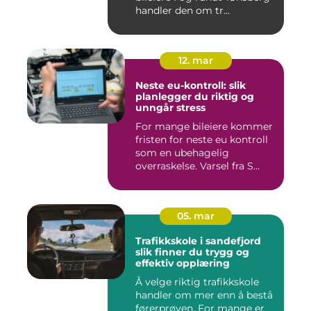
handler den om tr...
12. mar
Neste eu-kontroll: slik
planlegger du riktig og
unngår stress
For mange bileiere kommer
fristen for neste eu kontroll
som en ubehagelig
overraskelse. Varsel fra S...
05. mar
Trafikkskole i sandefjord
slik finner du trygg og
effektiv opplæring
Å velge riktig trafikkskole
handler om mer enn å bestå
førerprøven. For mange er