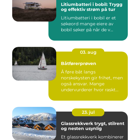
Litiumbatteri i bobil: Trygg
og effektiv strøm på tur
Litiumbatteri i bobil er et
søkeord mange eiere av
bobil søker på når de v...
03. aug
Båtførerprøven
Å føre båt langs
norskekysten gir frihet, men
også ansvar. Mange
undervurderer hvor raskt
situasjone...
23. jul
Glassrekkverk trygt, stilrent
og nesten usynlig
Et glassrekkverk kombinerer