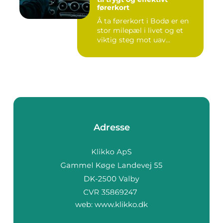
førerkort
Å ta førerkort i Bodø er en
stor milepæl i livet og et
viktig steg mot uav...
Adresse
web:
www.klikko.dk