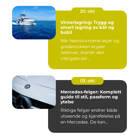
20. okt
Vinterlagring: Trygg og
smart lagring av båt og
bobil
Når høststormene løyer og
gradestokken kryper
nedover, starter den
viktigste ser...
03. okt
Mercedes-felger: Komplett
guide til stil, passform og
ytelse
Riktige felger endrer både
utseende og kjørefølelse på
en Mercedes. De kan...