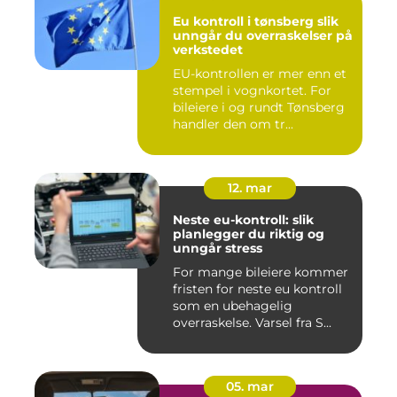
Eu kontroll i tønsberg slik
unngår du overraskelser på
verkstedet
EU-kontrollen er mer enn et
stempel i vognkortet. For
bileiere i og rundt Tønsberg
handler den om tr...
12. mar
Neste eu-kontroll: slik
planlegger du riktig og
unngår stress
For mange bileiere kommer
fristen for neste eu kontroll
som en ubehagelig
overraskelse. Varsel fra S...
05. mar