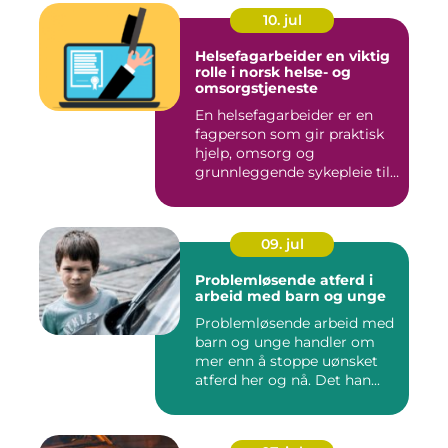
10. jul
Helsefagarbeider en viktig
rolle i norsk helse- og
omsorgstjeneste
En helsefagarbeider er en
fagperson som gir praktisk
hjelp, omsorg og
grunnleggende sykepleie til
me...
09. jul
Problemløsende atferd i
arbeid med barn og unge
Problemløsende arbeid med
barn og unge handler om
mer enn å stoppe uønsket
atferd her og nå. Det han...