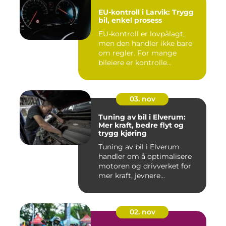
EU-kontroll i Larvik: Trygg
bil, enkel prosess
EU-kontroll er lovpålagt,
men den handler ikke bare
om regler. For mange
bileiere er kontrolle...
03. nov
Tuning av bil i Elverum:
Mer kraft, bedre flyt og
trygg kjøring
Tuning av bil i Elverum
handler om å optimalisere
motoren og drivverket for
mer kraft, jevnere...
02. nov