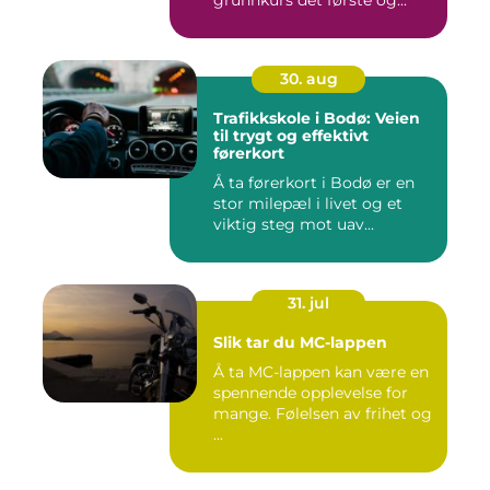
30. aug
Trafikkskole i Bodø: Veien
til trygt og effektivt
førerkort
Å ta førerkort i Bodø er en
stor milepæl i livet og et
viktig steg mot uav...
31. jul
Slik tar du MC-lappen
Å ta MC-lappen kan være en
spennende opplevelse for
mange. Følelsen av frihet og
...