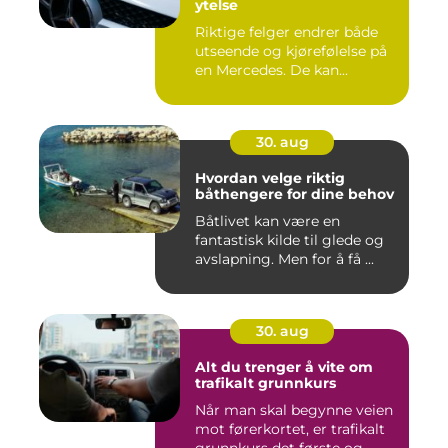
ytelse
Riktige felger endrer både
utseende og kjørefølelse på
en Mercedes. De kan...
30. aug
Hvordan velge riktig
båthengere for dine behov
Båtlivet kan være en
fantastisk kilde til glede og
avslapning. Men for å få ...
30. aug
Alt du trenger å vite om
trafikalt grunnkurs
Når man skal begynne veien
mot førerkortet, er trafikalt
grunnkurs det første og...