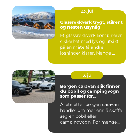
23. jul
Glassrekkverk trygt, stilrent
og nesten usynlig
Et glassrekkverk kombinerer
sikkerhet med lys og utsikt
på en måte få andre
løsninger klarer. Mange ...
13. jul
Bergen caravan slik finner
du bobil og campingvogn
som passer for
vestlandsværet
Å lete etter bergen caravan
handler om mer enn å skaffe
seg en bobil eller
campingvogn. For mange
st...