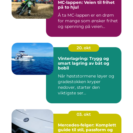
MC-lappen: Veien til frihet
på to hjul
Å ta MC-lappen er en drøm
for mange som ønsker frihet
og spenning på veien...
20. okt
Vinterlagring: Trygg og
smart lagring av båt og
bobil
Når høststormene løyer og
gradestokken kryper
nedover, starter den
viktigste ser...
03. okt
Mercedes-felger: Komplett
guide til stil, passform og