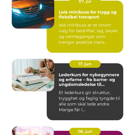
07. jul
Leie minibuss for trygg og
fleksibel transport
leie minibuss er et smart
valg for bedrifter, lag, skoler
og vennegjenger som
trenger praktisk trans...
17. jun
Lederkurs for nybegynnere
og erfarne – fra barne- og
ungdomsledelse til
virksomhet
Et lederkurs gir struktur,
trygghet og faglig tyngde til
alle som skal lede andre.
Mange får l...
06. jun