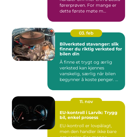
førerprøven. For mange er
dette første møte m...
03. feb
Bilverksted stavanger: slik
finner du riktig verksted for
bilen din
Å finne et trygt og ærlig
verksted kan kjennes
vanskelig, særlig når bilen
begynner å koste penger. ...
11. nov
EU-kontroll i Larvik: Trygg
bil, enkel prosess
EU-kontroll er lovpålagt,
men den handler ikke bare