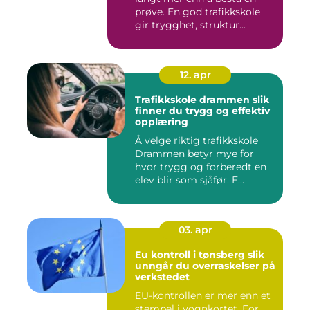
prøve. En god trafikkskole
gir trygghet, struktur...
12. apr
Trafikkskole drammen slik
finner du trygg og effektiv
opplæring
Å velge riktig trafikkskole
Drammen betyr mye for
hvor trygg og forberedt en
elev blir som sjåfør. E...
03. apr
Eu kontroll i tønsberg slik
unngår du overraskelser på
verkstedet
EU-kontrollen er mer enn et
stempel i vognkortet. For