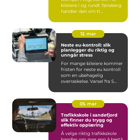
bileiere i og rundt Tønsberg
handler den om tr...
12. mar
Neste eu-kontroll: slik
planlegger du riktig og
unngår stress
For mange bileiere kommer
fristen for neste eu kontroll
som en ubehagelig
overraskelse. Varsel fra S...
05. mar
Trafikkskole i sandefjord
slik finner du trygg og
effektiv opplæring
Å velge riktig trafikkskole
handler om mer enn å bestå