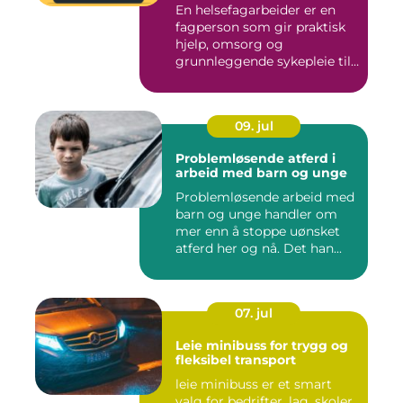
En helsefagarbeider er en
fagperson som gir praktisk
hjelp, omsorg og
grunnleggende sykepleie til
me...
09. jul
Problemløsende atferd i
arbeid med barn og unge
Problemløsende arbeid med
barn og unge handler om
mer enn å stoppe uønsket
atferd her og nå. Det han...
07. jul
Leie minibuss for trygg og
fleksibel transport
leie minibuss er et smart
valg for bedrifter, lag, skoler