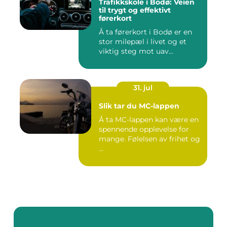
Trafikkskole i Bodø: Veien
til trygt og effektivt
førerkort
Å ta førerkort i Bodø er en
stor milepæl i livet og et
viktig steg mot uav...
31. jul
Slik tar du MC-lappen
Å ta MC-lappen kan være en
spennende opplevelse for
mange. Følelsen av frihet og
...