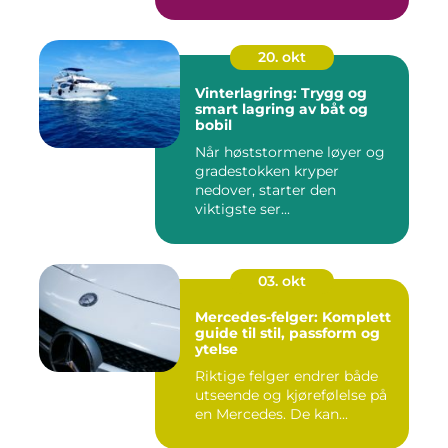
20. okt
Vinterlagring: Trygg og
smart lagring av båt og
bobil
Når høststormene løyer og
gradestokken kryper
nedover, starter den
viktigste ser...
03. okt
Mercedes-felger: Komplett
guide til stil, passform og
ytelse
Riktige felger endrer både
utseende og kjørefølelse på
en Mercedes. De kan...