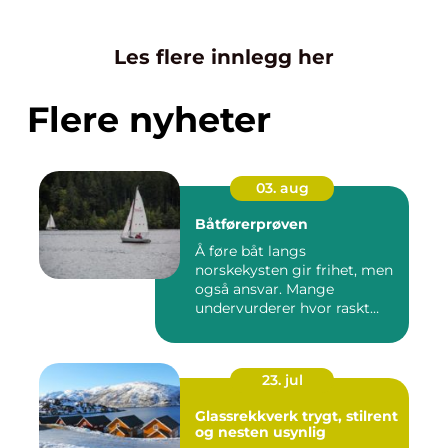
Les flere innlegg her
Flere nyheter
03. aug
Båtførerprøven
Å føre båt langs
norskekysten gir frihet, men
også ansvar. Mange
undervurderer hvor raskt
situasjone...
23. jul
Glassrekkverk trygt, stilrent
og nesten usynlig