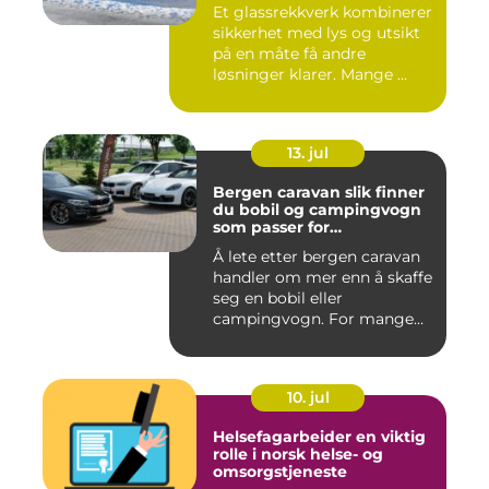
Et glassrekkverk kombinerer
sikkerhet med lys og utsikt
på en måte få andre
løsninger klarer. Mange ...
13. jul
Bergen caravan slik finner
du bobil og campingvogn
som passer for
vestlandsværet
Å lete etter bergen caravan
handler om mer enn å skaffe
seg en bobil eller
campingvogn. For mange
st...
10. jul
Helsefagarbeider en viktig
rolle i norsk helse- og
omsorgstjeneste