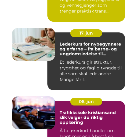
og vennegjenger som
trenger praktisk trans...
17. jun
Lederkurs for nybegynnere
og erfarne – fra barne- og
ungdomsledelse til
virksomhet
Et lederkurs gir struktur,
trygghet og faglig tyngde til
alle som skal lede andre.
Mange får l...
06. jun
Trafikkskole kristiansand
slik velger du riktig
opplæring
Å ta førerkort handler om
langt mer enn å bestå en