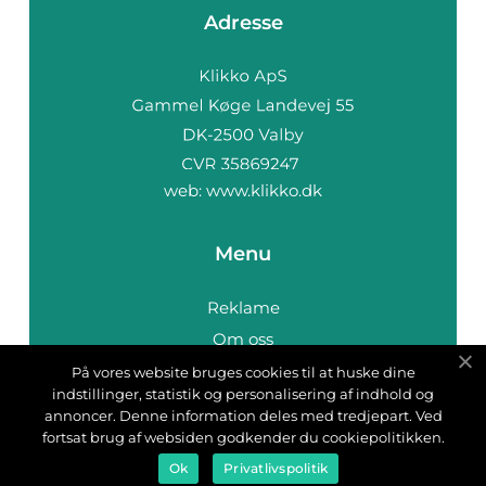
Adresse
web:
www.klikko.dk
Menu
Reklame
Om oss
Cookies
På vores website bruges cookies til at huske dine
indstillinger, statistik og personalisering af indhold og
Kontakt Oss
annoncer. Denne information deles med tredjepart. Ved
Sitemap
fortsat brug af websiden godkender du cookiepolitikken.
Ok
Privatlivspolitik