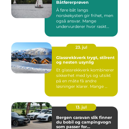
Båtførerprøven
Å føre båt langs
norskekysten gir frihet, men
også ansvar. Mange
undervurderer hvor raskt
situasjone...
23. jul
Glassrekkverk trygt, stilrent
og nesten usynlig
Et glassrekkverk kombinerer
sikkerhet med lys og utsikt
på en måte få andre
løsninger klarer. Mange ...
13. jul
Bergen caravan slik finner
du bobil og campingvogn
som passer for