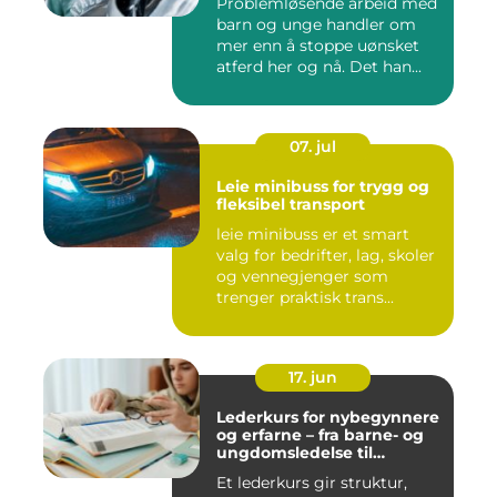
Problemløsende arbeid med
barn og unge handler om
mer enn å stoppe uønsket
atferd her og nå. Det han...
07. jul
Leie minibuss for trygg og
fleksibel transport
leie minibuss er et smart
valg for bedrifter, lag, skoler
og vennegjenger som
trenger praktisk trans...
17. jun
Lederkurs for nybegynnere
og erfarne – fra barne- og
ungdomsledelse til
virksomhet
Et lederkurs gir struktur,