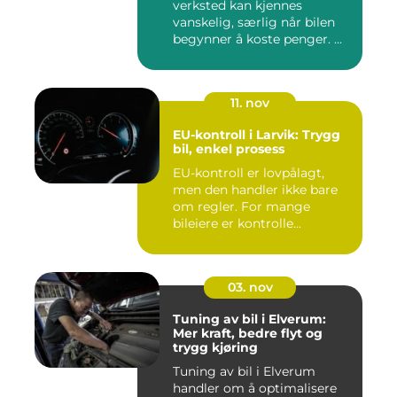
verksted kan kjennes
vanskelig, særlig når bilen
begynner å koste penger. ...
11. nov
EU-kontroll i Larvik: Trygg
bil, enkel prosess
EU-kontroll er lovpålagt,
men den handler ikke bare
om regler. For mange
bileiere er kontrolle...
03. nov
Tuning av bil i Elverum:
Mer kraft, bedre flyt og
trygg kjøring
Tuning av bil i Elverum
handler om å optimalisere