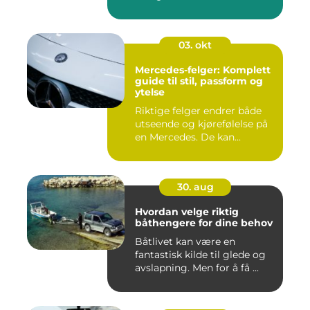
03. okt
Mercedes-felger: Komplett
guide til stil, passform og
ytelse
Riktige felger endrer både
utseende og kjørefølelse på
en Mercedes. De kan...
30. aug
Hvordan velge riktig
båthengere for dine behov
Båtlivet kan være en
fantastisk kilde til glede og
avslapning. Men for å få ...