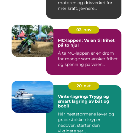
motoren og drivverket for
mer kraft, jevnere...
02. nov
MC-lappen: Veien til frihet
på to hjul
Å ta MC-lappen er en drøm
for mange som ønsker frihet
og spenning på veien...
20. okt
Vinterlagring: Trygg og
smart lagring av båt og
bobil
Når høststormene løyer og
gradestokken kryper
nedover, starter den
viktigste ser...