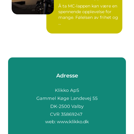
Å ta MC-lappen kan være en
spennende opplevelse for
mange. Følelsen av frihet og
...
Adresse
web:
www.klikko.dk