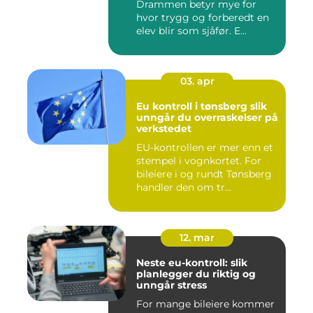
Drammen betyr mye for
hvor trygg og forberedt en
elev blir som sjåfør. E...
03. apr
Eu kontroll i tønsberg slik
unngår du overraskelser på
verkstedet
EU-kontrollen er mer enn et
stempel i vognkortet. For
bileiere i og rundt Tønsberg
handler den om tr...
12. mar
Neste eu-kontroll: slik
planlegger du riktig og
unngår stress
For mange bileiere kommer