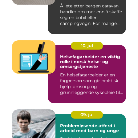
vestlandsværet
Å lete etter bergen caravan
handler om mer enn å skaffe
seg en bobil eller
campingvogn. For mange
st...
10. jul
Helsefagarbeider en viktig
rolle i norsk helse- og
omsorgstjeneste
En helsefagarbeider er en
fagperson som gir praktisk
hjelp, omsorg og
grunnleggende sykepleie til
me...
09. jul
Problemløsende atferd i
arbeid med barn og unge