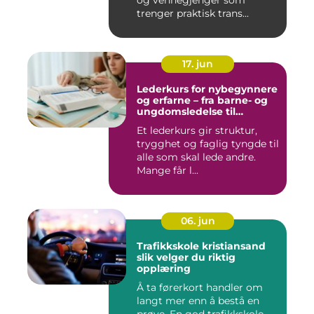
trenger praktisk trans...
17. jun
Lederkurs for nybegynnere
og erfarne – fra barne- og
ungdomsledelse til
virksomhet
Et lederkurs gir struktur,
trygghet og faglig tyngde til
alle som skal lede andre.
Mange får l...
06. jun
Trafikkskole kristiansand
slik velger du riktig
opplæring
Å ta førerkort handler om
langt mer enn å bestå en
prøve. En god trafikkskole