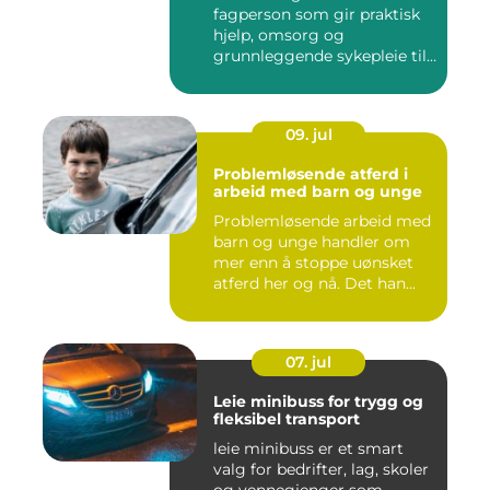
fagperson som gir praktisk
hjelp, omsorg og
grunnleggende sykepleie til
me...
09. jul
Problemløsende atferd i
arbeid med barn og unge
Problemløsende arbeid med
barn og unge handler om
mer enn å stoppe uønsket
atferd her og nå. Det han...
07. jul
Leie minibuss for trygg og
fleksibel transport
leie minibuss er et smart
valg for bedrifter, lag, skoler
og vennegjenger som