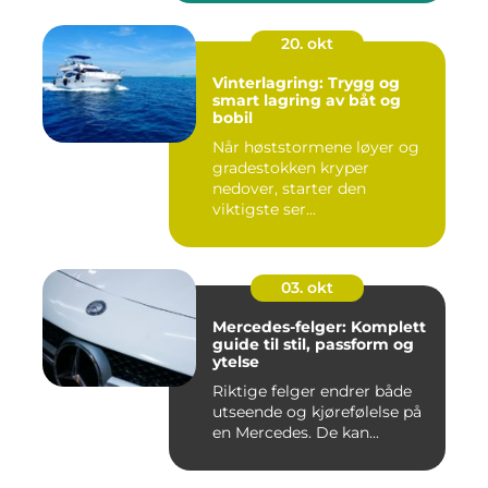
20. okt
Vinterlagring: Trygg og
smart lagring av båt og
bobil
Når høststormene løyer og
gradestokken kryper
nedover, starter den
viktigste ser...
03. okt
Mercedes-felger: Komplett
guide til stil, passform og
ytelse
Riktige felger endrer både
utseende og kjørefølelse på
en Mercedes. De kan...