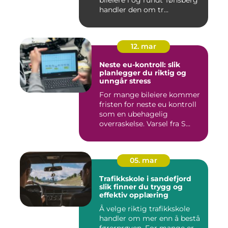
handler den om tr...
12. mar
Neste eu-kontroll: slik
planlegger du riktig og
unngår stress
For mange bileiere kommer
fristen for neste eu kontroll
som en ubehagelig
overraskelse. Varsel fra S...
05. mar
Trafikkskole i sandefjord
slik finner du trygg og
effektiv opplæring
Å velge riktig trafikkskole
handler om mer enn å bestå
førerprøven. For mange er