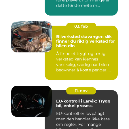
dette første møte m...
03. feb
Bilverksted stavanger: slik
finner du riktig verksted for
bilen din
Å finne et trygt og ærlig
verksted kan kjennes
vanskelig, særlig når bilen
begynner å koste penger. ...
11. nov
EU-kontroll i Larvik: Trygg
bil, enkel prosess
EU-kontroll er lovpålagt,
men den handler ikke bare
om regler. For mange