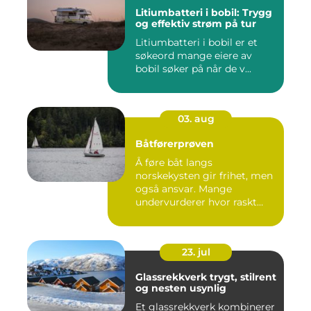
Litiumbatteri i bobil: Trygg
og effektiv strøm på tur
Litiumbatteri i bobil er et
søkeord mange eiere av
bobil søker på når de v...
03. aug
Båtførerprøven
Å føre båt langs
norskekysten gir frihet, men
også ansvar. Mange
undervurderer hvor raskt
situasjone...
23. jul
Glassrekkverk trygt, stilrent
og nesten usynlig
Et glassrekkverk kombinerer