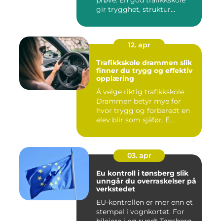
gir trygghet, struktur...
12. apr
Trafikkskole drammen slik
finner du trygg og effektiv
opplæring
Å velge riktig trafikkskole
Drammen betyr mye for
hvor trygg og forberedt en
elev blir som sjåfør. E...
03. apr
Eu kontroll i tønsberg slik
unngår du overraskelser på
verkstedet
EU-kontrollen er mer enn et
stempel i vognkortet. For
bileiere i og rundt Tønsberg