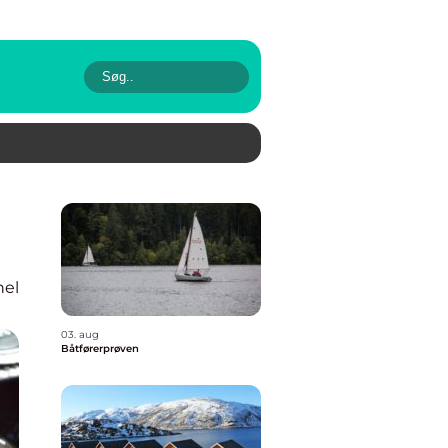
nel
03. aug
Båtførerprøven