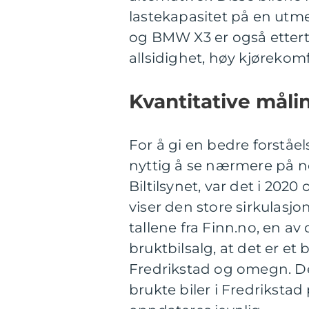
lastekapasitet på en ut
og BMW X3 er også ettertra
allsidighet, høy kjørekomf
Kvantitative måli
For å gi en bedre forståel
nyttig å se nærmere på noe
Biltilsynet, var det i 2020 
viser den store sirkulasjon
tallene fra Finn.no, en a
bruktbilsalg, at det er et b
Fredrikstad og omegn. Det
brukte biler i Fredriksta