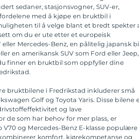
ludert sedaner, stasjonsvogner, SUV-er,
 fordelene med å kjøpe en bruktbil i
uligheten til å velge blant et bredt spekter 
ett om du er ute etter et europeisk
ller Mercedes-Benz, en pålitelig japansk bi
ller en amerikansk SUV som Ford eller Jeep,
u finner en bruktbil som oppfyller dine
edrikstad.
 bruktbilene i Fredrikstad inkluderer små
lkswagen Golf og Toyota Yaris. Disse bilene 
drivstoffeffektivitet og lave
or de som har behov for mer plass, er
o V70 og Mercedes-Benz E-klasse populære
ne kombinerer komfort, kjørekompetanse og