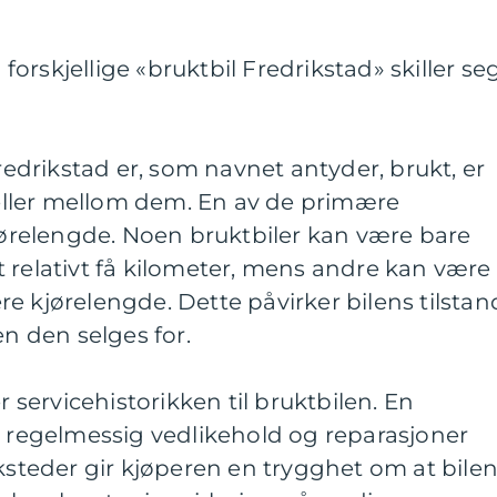
orskjellige «bruktbil Fredrikstad» skiller se
Fredrikstad er, som navnet antyder, brukt, er
kjeller mellom dem. En av de primære
kjørelengde. Noen bruktbiler kan være bare
 relativt få kilometer, mens andre kan være
e kjørelengde. Dette påvirker bilens tilstan
en den selges for.
r servicehistorikken til bruktbilen. En
r regelmessig vedlikehold og reparasjoner
rksteder gir kjøperen en trygghet om at bile