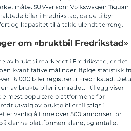
merket måte. SUV-er som Volkswagen Tiguan
ktede biler i Fredrikstad, da de tilbyr
ort og kapasitet til å takle ulendt terreng.
nger om «bruktbil Fredrikstad»
se av bruktbilmarkedet i Fredrikstad, er det
n kvantitative målinger. Ifølge statistikk fr
over 16 000 biler registrert i Fredrikstad. Dett
en av brukte biler i området. I tillegg viser
v de mest populære plattformene for
redt utvalg av brukte biler til salgs i
 er vanlig å finne over 500 annonser for
d på denne plattformen alene, og antallet