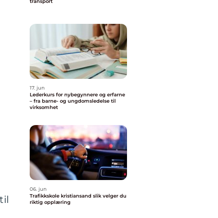
transport
17. jun
Lederkurs for nybegynnere og erfarne
– fra barne- og ungdomsledelse til
virksomhet
06. jun
Trafikkskole kristiansand slik velger du
il
riktig opplæring