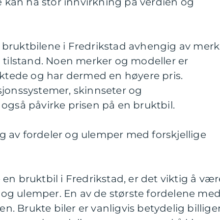
te kan ha stor innvirkning på verdien og
på bruktbilene i Fredrikstad avhengig av mer
 tilstand. Noen merker og modeller er
aktede og har dermed en høyere pris.
sjonssystemer, skinnseter og
også påvirke prisen på en bruktbil.
 av fordeler og ulemper med forskjellige
n bruktbil i Fredrikstad, er det viktig å vær
og ulemper. En av de største fordelene me
en. Brukte biler er vanligvis betydelig billige