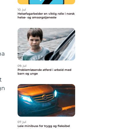
10. jul
Helsefagarbeider en viktig rolle i norsk
helse- og omsorgstjeneste
ha
09. jul
Problemløsende atferd i arbeid med
barn og unge
t
gn
07. jul
Leie minibuss for trygg og fleksibel