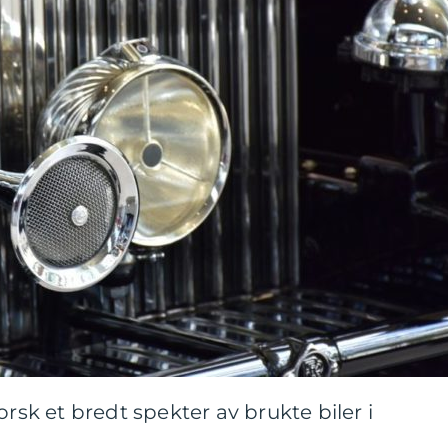
orsk et bredt spekter av brukte biler i