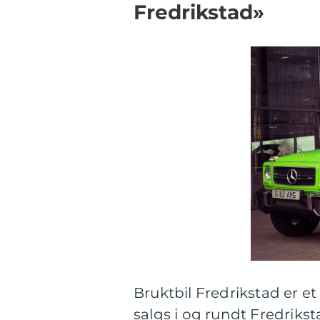
Fredrikstad»
Bruktbil Fredrikstad er et
salgs i og rundt Fredriks