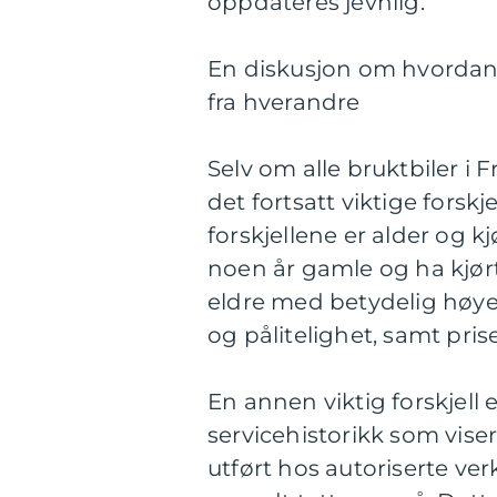
oppdateres jevnlig.
En diskusjon om hvordan f
fra hverandre
Selv om alle bruktbiler i 
det fortsatt viktige fors
forskjellene er alder og 
noen år gamle og ha kjørt
eldre med betydelig høyer
og pålitelighet, samt pris
En annen viktig forskjell e
servicehistorikk som vise
utført hos autoriserte ve