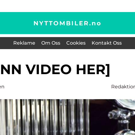
NYTTOMBILER.
no
Reklame
Om Oss
Cookies
Kontakt Oss
T INN VIDEO HER]
en
Redaktio