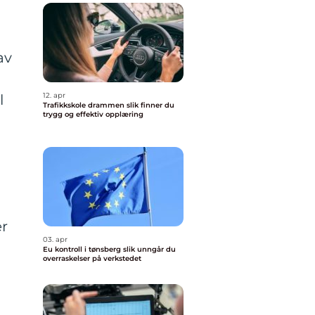
av
12. apr
l
Trafikkskole drammen slik finner du
trygg og effektiv opplæring
er
03. apr
Eu kontroll i tønsberg slik unngår du
overraskelser på verkstedet