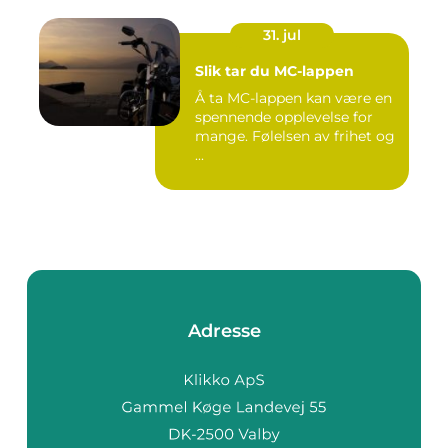
31. jul
Slik tar du MC-lappen
Å ta MC-lappen kan være en
spennende opplevelse for
mange. Følelsen av frihet og
...
Adresse