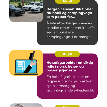
13. jul
Bergen caravan slik finner
du bobil og campingvogn
som passer for
vestlandsværet
Å lete etter bergen caravan
handler om mer enn å skaffe
seg en bobil eller
campingvogn. For mange
st...
10. jul
Helsefagarbeider en viktig
rolle i norsk helse- og
omsorgstjeneste
En helsefagarbeider er en
fagperson som gir praktisk
hjelp, omsorg og
grunnleggende sykepleie til
me...