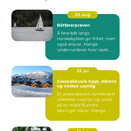
03. aug
Båtførerprøven
Å føre båt langs
norskekysten gir frihet, men
også ansvar. Mange
undervurderer hvor raskt
situasjone...
23. jul
Glassrekkverk trygt, stilrent
og nesten usynlig
Et glassrekkverk kombinerer
sikkerhet med lys og utsikt
på en måte få andre
løsninger klarer. Mange ...