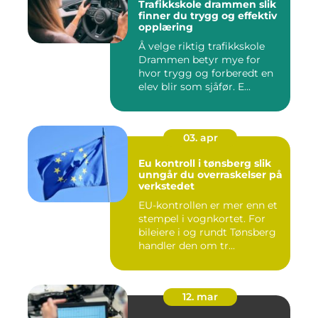
Trafikkskole drammen slik
finner du trygg og effektiv
opplæring
Å velge riktig trafikkskole
Drammen betyr mye for
hvor trygg og forberedt en
elev blir som sjåfør. E...
03. apr
Eu kontroll i tønsberg slik
unngår du overraskelser på
verkstedet
EU-kontrollen er mer enn et
stempel i vognkortet. For
bileiere i og rundt Tønsberg
handler den om tr...
12. mar