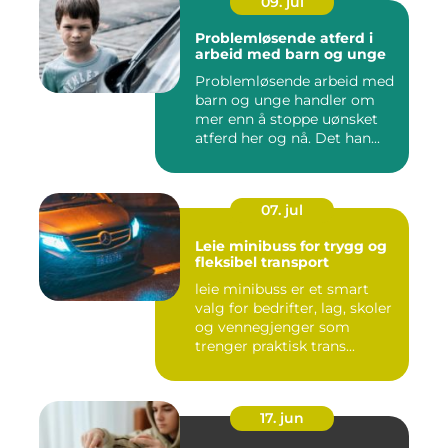
09. jul
Problemløsende atferd i
arbeid med barn og unge
Problemløsende arbeid med
barn og unge handler om
mer enn å stoppe uønsket
atferd her og nå. Det han...
07. jul
Leie minibuss for trygg og
fleksibel transport
leie minibuss er et smart
valg for bedrifter, lag, skoler
og vennegjenger som
trenger praktisk trans...
17. jun