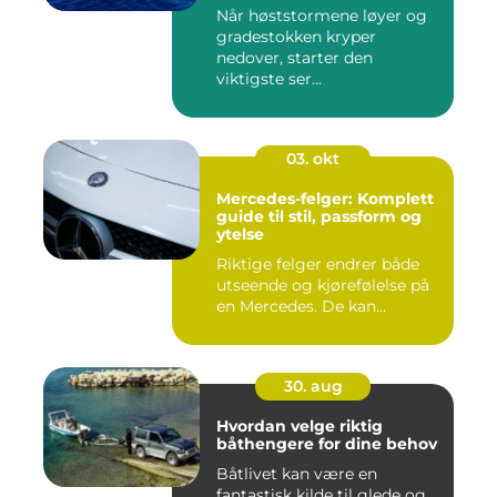
Når høststormene løyer og
gradestokken kryper
nedover, starter den
viktigste ser...
03. okt
Mercedes-felger: Komplett
guide til stil, passform og
ytelse
Riktige felger endrer både
utseende og kjørefølelse på
en Mercedes. De kan...
30. aug
Hvordan velge riktig
båthengere for dine behov
Båtlivet kan være en
fantastisk kilde til glede og