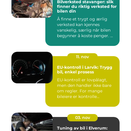
Bilverksted stavanger: slik
finner du riktig verksted for
bilen din
Å finne et trygt og ærlig
verksted kan kjennes
vanskelig, særlig når bilen
begynner å koste penger. ...
11. nov
EU-kontroll i Larvik: Trygg
bil, enkel prosess
EU-kontroll er lovpålagt,
men den handler ikke bare
om regler. For mange
bileiere er kontrolle...
03. nov
Tuning av bil i Elverum: