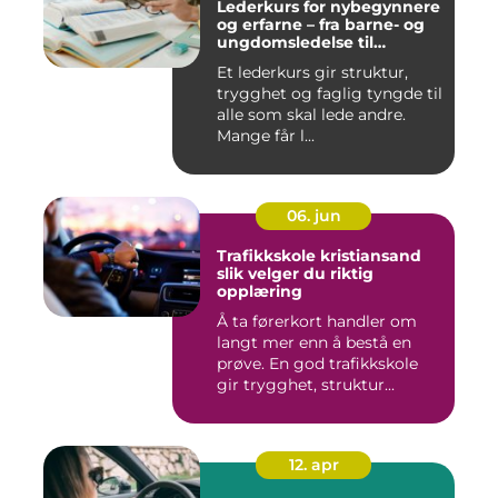
Lederkurs for nybegynnere
og erfarne – fra barne- og
ungdomsledelse til
virksomhet
Et lederkurs gir struktur,
trygghet og faglig tyngde til
alle som skal lede andre.
Mange får l...
06. jun
Trafikkskole kristiansand
slik velger du riktig
opplæring
Å ta førerkort handler om
langt mer enn å bestå en
prøve. En god trafikkskole
gir trygghet, struktur...
12. apr