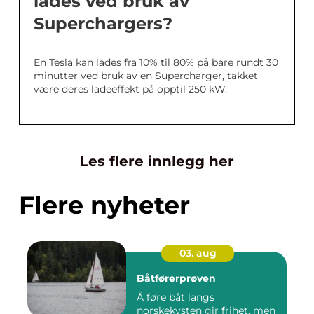
lades ved bruk av
Superchargers?
En Tesla kan lades fra 10% til 80% på bare rundt 30
minutter ved bruk av en Supercharger, takket
være deres ladeeffekt på opptil 250 kW.
Les flere innlegg her
Flere nyheter
03. aug
Båtførerprøven
Å føre båt langs
norskekysten gir frihet, men