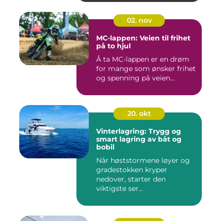
02. nov
MC-lappen: Veien til frihet
på to hjul
Å ta MC-lappen er en drøm
for mange som ønsker frihet
og spenning på veien...
20. okt
Vinterlagring: Trygg og
smart lagring av båt og
bobil
Når høststormene løyer og
gradestokken kryper
nedover, starter den
viktigste ser...