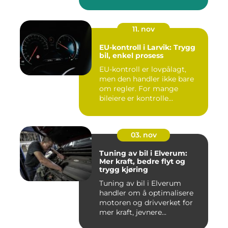
11. nov
EU-kontroll i Larvik: Trygg
bil, enkel prosess
EU-kontroll er lovpålagt,
men den handler ikke bare
om regler. For mange
bileiere er kontrolle...
03. nov
Tuning av bil i Elverum:
Mer kraft, bedre flyt og
trygg kjøring
Tuning av bil i Elverum
handler om å optimalisere
motoren og drivverket for
mer kraft, jevnere...