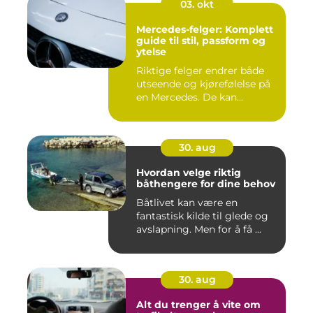
03. okt
Mercedes-felger: Komplett
guide til stil, passform og
ytelse
Riktige felger endrer både
utseende og kjørefølelse på
en Mercedes. De kan...
30. aug
Hvordan velge riktig
båthengere for dine behov
Båtlivet kan være en
fantastisk kilde til glede og
avslapning. Men for å få ...
30. aug
Alt du trenger å vite om