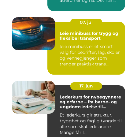
atferd her og nå. Det han...
07. jul
Leie minibuss for trygg og
fleksibel transport
leie minibuss er et smart
valg for bedrifter, lag, skoler
og vennegjenger som
trenger praktisk trans...
17. jun
Lederkurs for nybegynnere
og erfarne – fra barne- og
ungdomsledelse til
virksomhet
Et lederkurs gir struktur,
trygghet og faglig tyngde til
alle som skal lede andre.
Mange får l...