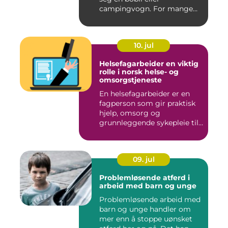
campingvogn. For mange
st...
10. jul
Helsefagarbeider en viktig
rolle i norsk helse- og
omsorgstjeneste
En helsefagarbeider er en
fagperson som gir praktisk
hjelp, omsorg og
grunnleggende sykepleie til
me...
09. jul
Problemløsende atferd i
arbeid med barn og unge
Problemløsende arbeid med
barn og unge handler om
mer enn å stoppe uønsket