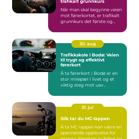
trafikalt grunnkurs
Når man skal begynne veien
mot førerkortet, er trafikalt
grunnkurs det første og...
30. aug
Trafikkskole i Bodø: Veien
til trygt og effektivt
førerkort
Å ta førerkort i Bodø er en
stor milepæl i livet og et
viktig steg mot uav...
31. jul
Slik tar du MC-lappen
Å ta MC-lappen kan være en
spennende opplevelse for
mange. Følelsen av frihet og