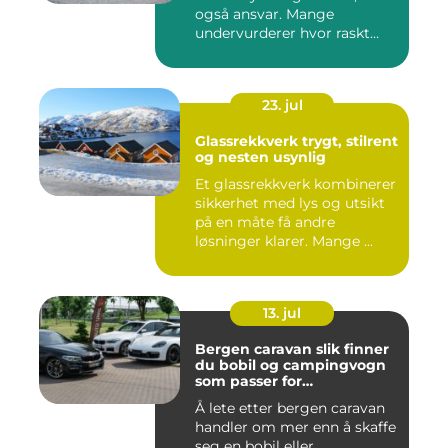
også ansvar. Mange
undervurderer hvor raskt
situasjone...
23. jul
Glassrekkverk trygt, stilrent
og nesten usynlig
Et glassrekkverk kombinerer
sikkerhet med lys og utsikt
på en måte få andre
løsninger klarer. Mange ...
13. jul
Bergen caravan slik finner
du bobil og campingvogn
som passer for
vestlandsværet
Å lete etter bergen caravan
handler om mer enn å skaffe
seg en bobil eller