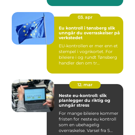
03. apr
Eu kontroll i tønsberg slik
unngår du overraskelser på
verkstedet
EU-kontrollen er mer enn et
stempel i vognkortet. For
bileiere i og rundt Tønsberg
handler den om tr...
12. mar
Neste eu-kontroll: slik
planlegger du riktig og
unngår stress
For mange bileiere kommer
fristen for neste eu kontroll
som en ubehagelig
overraskelse. Varsel fra S...