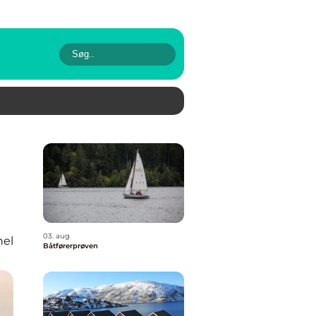
03. aug
nel
Båtførerprøven