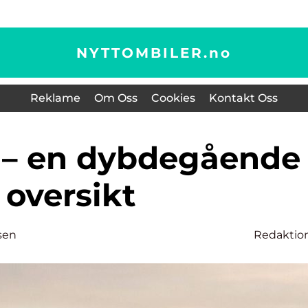
NYTTOMBILER.
no
Reklame
Om Oss
Cookies
Kontakt Oss
oversikt
sen
Redaktio