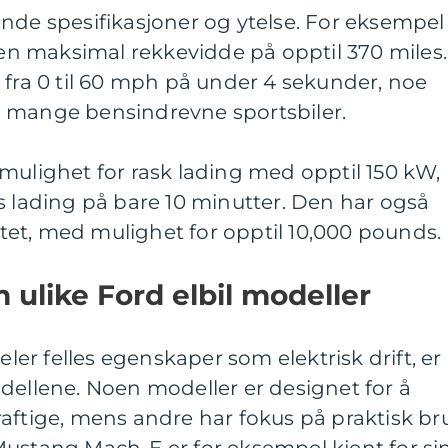
nde spesifikasjoner og ytelse. For eksempel
n maksimal rekkevidde på opptil 370 miles.
 fra 0 til 60 mph på under 4 sekunder, noe
 mange bensindrevne sportsbiler.
mulighet for rask lading med opptil 150 kW,
s lading på bare 10 minutter. Den har også
et, med mulighet for opptil 10,000 pounds.
 ulike Ford elbil modeller
eler felles egenskaper som elektrisk drift, er
dellene. Noen modeller er designet for å
aftige, mens andre har fokus på praktisk br
Mustang Mach-E er for eksempel kjent for si