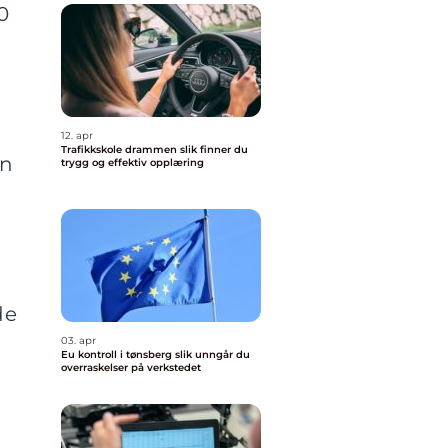
0
12. apr
Trafikkskole drammen slik finner du
en
trygg og effektiv opplæring
de
03. apr
Eu kontroll i tønsberg slik unngår du
overraskelser på verkstedet