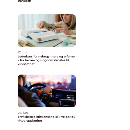
transport
17. jun
Lederkurs for nybegynnere og erfarne
– fra barne- og ungdomsledelse til
virksomhet
06. jun
Trafikkskole kristiansand slik velger du
riktig opplæring