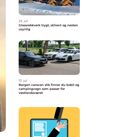
23. jul
Glassrekkverk trygt, stilrent og nesten
usynlig
13. jul
Bergen caravan slik finner du bobil og
campingvogn som passer for
vestlandsværet