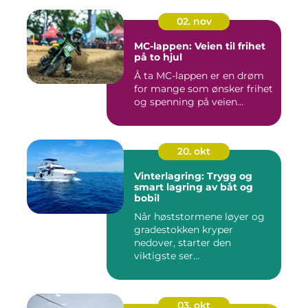
02. nov
MC-lappen: Veien til frihet
på to hjul
Å ta MC-lappen er en drøm
for mange som ønsker frihet
og spenning på veien...
20. okt
Vinterlagring: Trygg og
smart lagring av båt og
bobil
Når høststormene løyer og
gradestokken kryper
nedover, starter den
viktigste ser...
03. okt