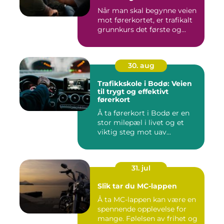
Når man skal begynne veien
mot førerkortet, er trafikalt
grunnkurs det første og...
30. aug
Trafikkskole i Bodø: Veien
til trygt og effektivt
førerkort
Å ta førerkort i Bodø er en
stor milepæl i livet og et
viktig steg mot uav...
31. jul
Slik tar du MC-lappen
Å ta MC-lappen kan være en
spennende opplevelse for
mange. Følelsen av frihet og