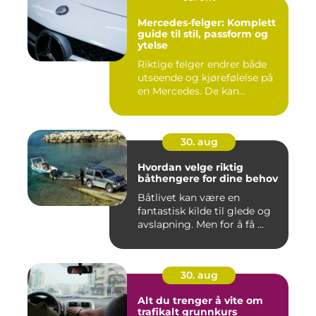
Mercedes-felger: Komplett
guide til stil, passform og
ytelse
Riktige felger endrer både
utseende og kjørefølelse på
en Mercedes. De kan...
30. aug
Hvordan velge riktig
båthengere for dine behov
Båtlivet kan være en
fantastisk kilde til glede og
avslapning. Men for å få ...
30. aug
Alt du trenger å vite om
trafikalt grunnkurs