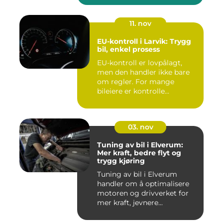
11. nov
EU-kontroll i Larvik: Trygg
bil, enkel prosess
EU-kontroll er lovpålagt,
men den handler ikke bare
om regler. For mange
bileiere er kontrolle...
03. nov
Tuning av bil i Elverum:
Mer kraft, bedre flyt og
trygg kjøring
Tuning av bil i Elverum
handler om å optimalisere
motoren og drivverket for
mer kraft, jevnere...