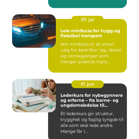
07. jul
Leie minibuss for trygg og
fleksibel transport
leie minibuss er et smart
valg for bedrifter, lag, skoler
og vennegjenger som
trenger praktisk trans...
17. jun
Lederkurs for nybegynnere
og erfarne – fra barne- og
ungdomsledelse til
virksomhet
Et lederkurs gir struktur,
trygghet og faglig tyngde til
alle som skal lede andre.
Mange får l...