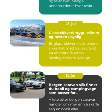
også ansvar. Mange
undervurderer hvor raskt
situasjone...
23. jul
Glassrekkverk trygt, stilrent
og nesten usynlig
Et glassrekkverk kombinerer
sikkerhet med lys og utsikt
på en måte få andre
løsninger klarer. Mange ...
13. jul
Bergen caravan slik finner
du bobil og campingvogn
som passer for
vestlandsværet
Å lete etter bergen caravan
handler om mer enn å skaffe
seg en bobil eller