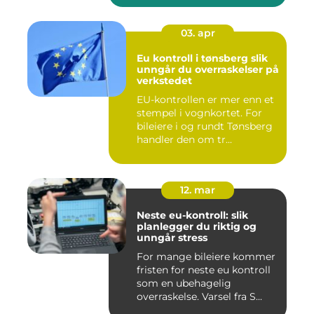
03. apr
Eu kontroll i tønsberg slik
unngår du overraskelser på
verkstedet
EU-kontrollen er mer enn et
stempel i vognkortet. For
bileiere i og rundt Tønsberg
handler den om tr...
12. mar
Neste eu-kontroll: slik
planlegger du riktig og
unngår stress
For mange bileiere kommer
fristen for neste eu kontroll
som en ubehagelig
overraskelse. Varsel fra S...