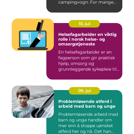
campingvogn. For mange
st...
10. jul
Helsefagarbeider en viktig
rolle i norsk helse- og
omsorgstjeneste
En helsefagarbeider er en
fagperson som gir praktisk
hjelp, omsorg og
grunnleggende sykepleie til
me...
09. jul
Problemløsende atferd i
arbeid med barn og unge
Problemløsende arbeid med
barn og unge handler om
mer enn å stoppe uønsket
atferd her og nå. Det han...