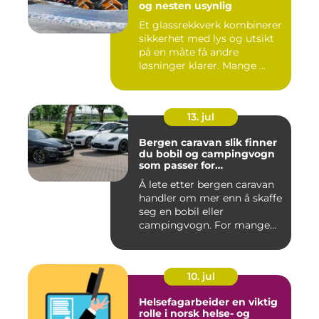
og nesten usynlig
Et glassrekkverk kombinerer
sikkerhet med lys og utsikt
på en måte få andre
løsninger klarer. Mange ...
13. jul
Bergen caravan slik finner
du bobil og campingvogn
som passer for
vestlandsværet
Å lete etter bergen caravan
handler om mer enn å skaffe
seg en bobil eller
campingvogn. For mange
st...
10. jul
Helsefagarbeider en viktig
rolle i norsk helse- og