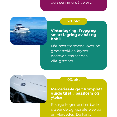
og spenning på veien...
20. okt
Vinterlagring: Trygg og
smart lagring av båt og
bobil
Når høststormene løyer og
gradestokken kryper
nedover, starter den
viktigste ser...
03. okt
Mercedes-felger: Komplett
guide til stil, passform og
ytelse
Riktige felger endrer både
utseende og kjørefølelse på
en Mercedes. De kan...