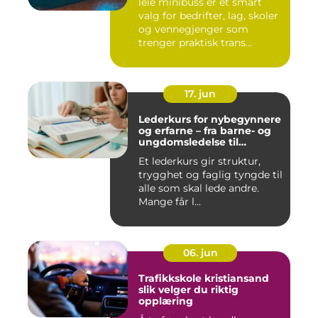
leie minibuss er et smart
valg for bedrifter, lag, skoler
og vennegjenger som
trenger praktisk trans...
17. jun
Lederkurs for nybegynnere
og erfarne – fra barne- og
ungdomsledelse til
virksomhet
Et lederkurs gir struktur,
trygghet og faglig tyngde til
alle som skal lede andre.
Mange får l...
06. jun
Trafikkskole kristiansand
slik velger du riktig
opplæring