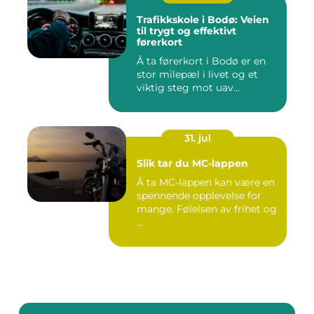
Trafikkskole i Bodø: Veien
til trygt og effektivt
førerkort
Å ta førerkort i Bodø er en
stor milepæl i livet og et
viktig steg mot uav...
31. jul
Slik tar du MC-lappen
Å ta MC-lappen kan være en
spennende opplevelse for
mange. Følelsen av frihet og
...