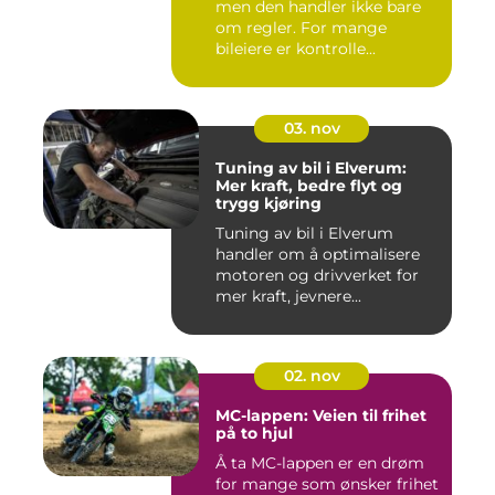
men den handler ikke bare
om regler. For mange
bileiere er kontrolle...
03. nov
Tuning av bil i Elverum:
Mer kraft, bedre flyt og
trygg kjøring
Tuning av bil i Elverum
handler om å optimalisere
motoren og drivverket for
mer kraft, jevnere...
02. nov
MC-lappen: Veien til frihet
på to hjul
Å ta MC-lappen er en drøm
for mange som ønsker frihet