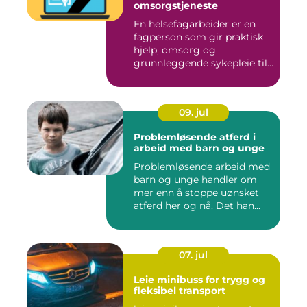
omsorgstjeneste
En helsefagarbeider er en
fagperson som gir praktisk
hjelp, omsorg og
grunnleggende sykepleie til
me...
09. jul
Problemløsende atferd i
arbeid med barn og unge
Problemløsende arbeid med
barn og unge handler om
mer enn å stoppe uønsket
atferd her og nå. Det han...
07. jul
Leie minibuss for trygg og
fleksibel transport