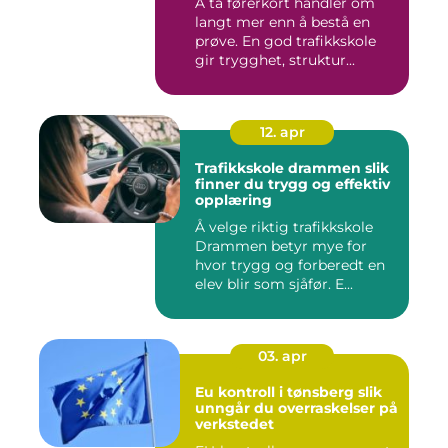
Å ta førerkort handler om
langt mer enn å bestå en
prøve. En god trafikkskole
gir trygghet, struktur...
12. apr
Trafikkskole drammen slik
finner du trygg og effektiv
opplæring
Å velge riktig trafikkskole
Drammen betyr mye for
hvor trygg og forberedt en
elev blir som sjåfør. E...
03. apr
Eu kontroll i tønsberg slik
unngår du overraskelser på
verkstedet