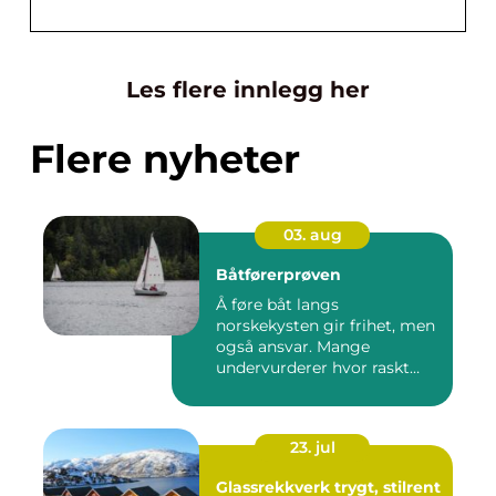
Les flere innlegg her
Flere nyheter
03. aug
Båtførerprøven
Å føre båt langs
norskekysten gir frihet, men
også ansvar. Mange
undervurderer hvor raskt
situasjone...
23. jul
Glassrekkverk trygt, stilrent