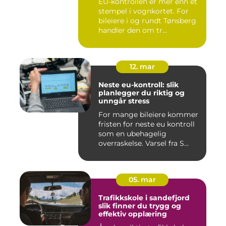
EU-kontrollen er mer enn et
stempel i vognkortet. For
bileiere i og rundt Tønsberg
handler den om tr...
12. mar
Neste eu-kontroll: slik
planlegger du riktig og
unngår stress
For mange bileiere kommer
fristen for neste eu kontroll
som en ubehagelig
overraskelse. Varsel fra S...
05. mar
Trafikkskole i sandefjord
slik finner du trygg og
effektiv opplæring