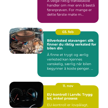
Å velge riktig trafikkskole
handler om mer enn å bestå
førerprøven. For mange er
dette første møte m...
03. feb
Bilverksted stavanger: slik
finner du riktig verksted for
bilen din
Å finne et trygt og ærlig
verksted kan kjennes
vanskelig, særlig når bilen
begynner å koste penger. ...
11. nov
EU-kontroll i Larvik: Trygg
bil, enkel prosess
EU-kontroll er lovpålagt,