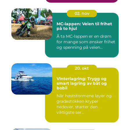
02. nov
MC-lappen: Veien til frihet
på to hjul
Å ta MC-lappen er en drøm
for mange som ønsker frihet
og spenning på veien...
20. okt
Vinterlagring: Trygg og
smart lagring av båt og
bobil
Når høststormene løyer og
gradestokken kryper
nedover, starter den
viktigste ser...