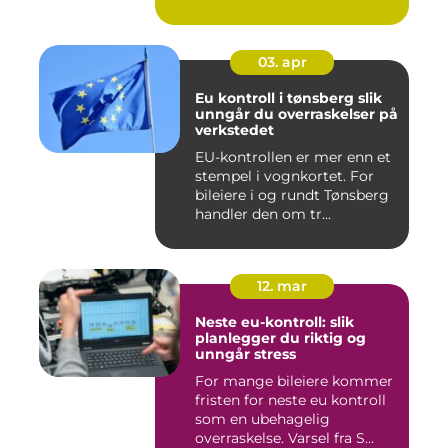
03. apr
Eu kontroll i tønsberg slik
unngår du overraskelser på
verkstedet
EU-kontrollen er mer enn et
stempel i vognkortet. For
bileiere i og rundt Tønsberg
handler den om tr...
12. mar
Neste eu-kontroll: slik
planlegger du riktig og
unngår stress
For mange bileiere kommer
fristen for neste eu kontroll
som en ubehagelig
overraskelse. Varsel fra S...