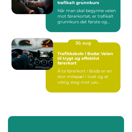
trafikalt grunnkurs
Når man skal begynne veien
mot førerkortet, er trafikalt
grunnkurs det første og...
30. aug
Trafikkskole i Bodø: Veien
til trygt og effektivt
førerkort
Å ta førerkort i Bodø er en
stor milepæl i livet og et
viktig steg mot uav...