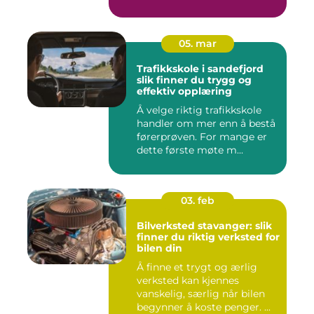
05. mar
Trafikkskole i sandefjord
slik finner du trygg og
effektiv opplæring
Å velge riktig trafikkskole
handler om mer enn å bestå
førerprøven. For mange er
dette første møte m...
03. feb
Bilverksted stavanger: slik
finner du riktig verksted for
bilen din
Å finne et trygt og ærlig
verksted kan kjennes
vanskelig, særlig når bilen
begynner å koste penger. ...