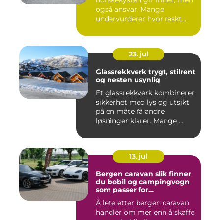
norskekysten gir frihet, men
også ansvar. Mange
undervurderer hvor raskt
situasjone...
23. jul
Glassrekkverk trygt, stilrent
og nesten usynlig
Et glassrekkverk kombinerer
sikkerhet med lys og utsikt
på en måte få andre
løsninger klarer. Mange ...
13. jul
Bergen caravan slik finner
du bobil og campingvogn
som passer for
vestlandsværet
Å lete etter bergen caravan
handler om mer enn å skaffe