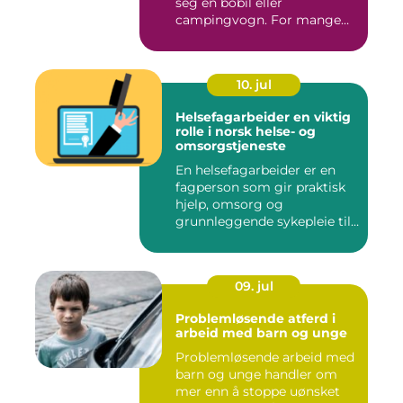
seg en bobil eller
campingvogn. For mange
st...
10. jul
Helsefagarbeider en viktig
rolle i norsk helse- og
omsorgstjeneste
En helsefagarbeider er en
fagperson som gir praktisk
hjelp, omsorg og
grunnleggende sykepleie til
me...
09. jul
Problemløsende atferd i
arbeid med barn og unge
Problemløsende arbeid med
barn og unge handler om
mer enn å stoppe uønsket