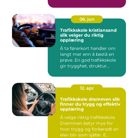
06. jun
Trafikkskole kristiansand
slik velger du riktig
opplæring
Å ta førerkort handler om
langt mer enn å bestå en
prøve. En god trafikkskole
gir trygghet, struktur...
12. apr
Trafikkskole drammen slik
finner du trygg og effektiv
opplæring
Å velge riktig trafikkskole
Drammen betyr mye for
hvor trygg og forberedt en
elev blir som sjåfør. E...