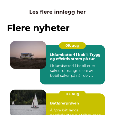
Les flere innlegg her
Flere nyheter
09. aug
Litiumbatteri i bobil: Trygg
og effektiv strøm på tur
Litiumbatteri i bobil er et
søkeord mange eiere av
bobil søker på når de v...
03. aug
Båtførerprøven
Å føre båt langs