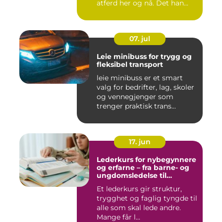
atferd her og nå. Det han...
07. jul
Leie minibuss for trygg og
fleksibel transport
leie minibuss er et smart
valg for bedrifter, lag, skoler
og vennegjenger som
trenger praktisk trans...
17. jun
Lederkurs for nybegynnere
og erfarne – fra barne- og
ungdomsledelse til
virksomhet
Et lederkurs gir struktur,
trygghet og faglig tyngde til
alle som skal lede andre.
Mange får l...