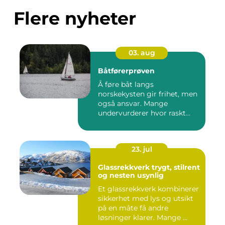
Flere nyheter
03. aug
Båtførerprøven
Å føre båt langs
norskekysten gir frihet, men
også ansvar. Mange
undervurderer hvor raskt
situasjone...
23. jul
Glassrekkverk trygt, stilrent
og nesten usynlig
Et glassrekkverk kombinerer
sikkerhet med lys og utsikt
på en måte få andre
løsninger klarer. Mange ...