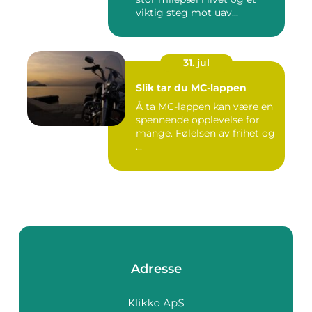
viktig steg mot uav...
31. jul
Slik tar du MC-lappen
Å ta MC-lappen kan være en
spennende opplevelse for
mange. Følelsen av frihet og
...
Adresse