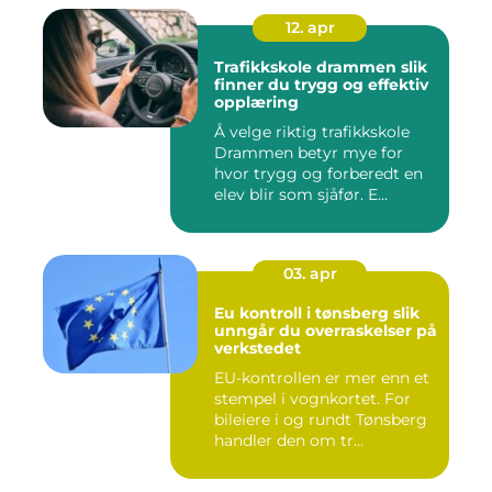
12. apr
Trafikkskole drammen slik
finner du trygg og effektiv
opplæring
Å velge riktig trafikkskole
Drammen betyr mye for
hvor trygg og forberedt en
elev blir som sjåfør. E...
03. apr
Eu kontroll i tønsberg slik
unngår du overraskelser på
verkstedet
EU-kontrollen er mer enn et
stempel i vognkortet. For
bileiere i og rundt Tønsberg
handler den om tr...