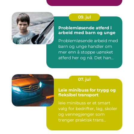
me...
09. jul
Problemløsende atferd i
arbeid med barn og unge
Problemløsende arbeid med
barn og unge handler om
mer enn å stoppe uønsket
atferd her og nå. Det han...
07. jul
Leie minibuss for trygg og
fleksibel transport
leie minibuss er et smart
valg for bedrifter, lag, skoler
og vennegjenger som
trenger praktisk trans...