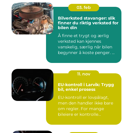
03. feb
Bilverksted stavanger: slik
finner du riktig verksted for
bilen din
Å finne et trygt og ærlig
verksted kan kjennes
vanskelig, særlig når bilen
begynner å koste penger. ...
11. nov
EU-kontroll i Larvik: Trygg
bil, enkel prosess
EU-kontroll er lovpålagt,
men den handler ikke bare
om regler. For mange
bileiere er kontrolle...