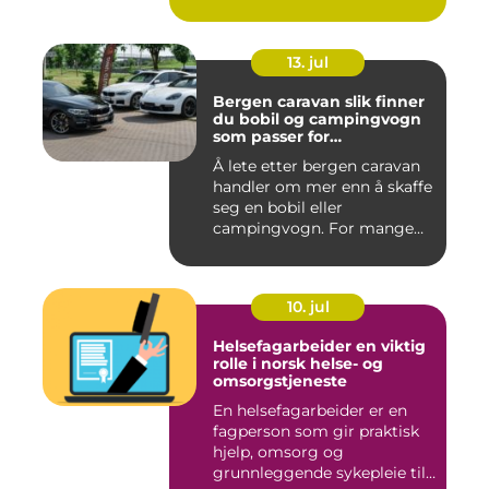
13. jul
Bergen caravan slik finner
du bobil og campingvogn
som passer for
vestlandsværet
Å lete etter bergen caravan
handler om mer enn å skaffe
seg en bobil eller
campingvogn. For mange
st...
10. jul
Helsefagarbeider en viktig
rolle i norsk helse- og
omsorgstjeneste
En helsefagarbeider er en
fagperson som gir praktisk
hjelp, omsorg og
grunnleggende sykepleie til