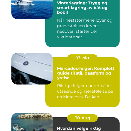
Vinterlagring: Trygg og
smart lagring av båt og
bobil
Når høststormene løyer og
gradestokken kryper
nedover, starter den
viktigste ser...
03. okt
Mercedes-felger: Komplett
guide til stil, passform og
ytelse
Riktige felger endrer både
utseende og kjørefølelse på
en Mercedes. De kan...
30. aug
Hvordan velge riktig